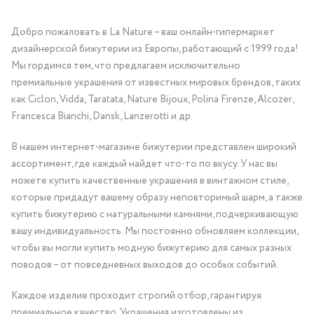
Добро пожаловать в La Nature – ваш онлайн-гипермаркет
дизайнерской бижутерии из Европы, работающий с 1999 года!
Мы гордимся тем, что предлагаем исключительно
премиальные украшения от известных мировых брендов, таких
как Ciclon, Vidda, Taratata, Nature Bijoux, Polina Firenze, Alcozer,
Francesca Bianchi, Dansk, Lanzerotti и др.
В нашем интернет-магазине бижутерии представлен широкий
ассортимент, где каждый найдет что-то по вкусу. У нас вы
можете купить качественные украшения в винтажном стиле,
которые придадут вашему образу неповторимый шарм, а также
купить бижутерию с натуральными камнями, подчеркивающую
вашу индивидуальность. Мы постоянно обновляем коллекции,
чтобы вы могли купить модную бижутерию для самых разных
поводов – от повседневных выходов до особых событий.
Каждое изделие проходит строгий отбор, гарантируя
премиальное качество. Украшения изготовлены из