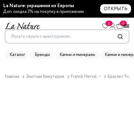
La Nature: украшения из Европы
ОТКРЫТЬ
Доп. скидка 3% на покупку в приложении
0
0
Каталог
Бренды
Камни и минералы
Камни и минер
Главная
Элитная бижутерия
Franck Herval
Браслет Franc
▼