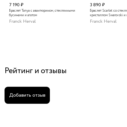
7 190 ₽
3 890 ₽
Браслет Tanya с авантюрином, стеклянными
Браслет Scarlet со стек
бусинами и агатом
кристаллом Swarovski и
Franck Herval
Franck Herval
Рейтинг и отзывы
Добавить отзыв