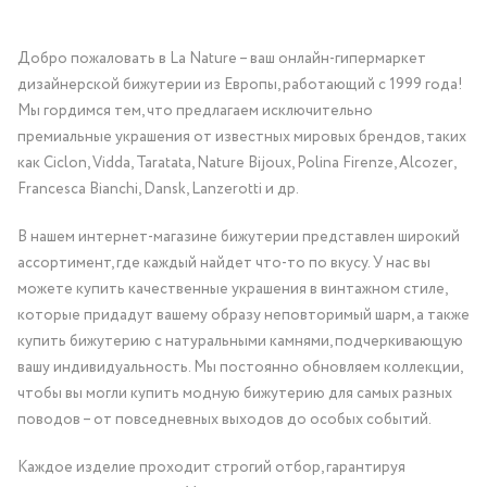
Добро пожаловать в La Nature – ваш онлайн-гипермаркет
дизайнерской бижутерии из Европы, работающий с 1999 года!
Мы гордимся тем, что предлагаем исключительно
премиальные украшения от известных мировых брендов, таких
как Ciclon, Vidda, Taratata, Nature Bijoux, Polina Firenze, Alcozer,
Francesca Bianchi, Dansk, Lanzerotti и др.
В нашем интернет-магазине бижутерии представлен широкий
ассортимент, где каждый найдет что-то по вкусу. У нас вы
можете купить качественные украшения в винтажном стиле,
которые придадут вашему образу неповторимый шарм, а также
купить бижутерию с натуральными камнями, подчеркивающую
вашу индивидуальность. Мы постоянно обновляем коллекции,
чтобы вы могли купить модную бижутерию для самых разных
поводов – от повседневных выходов до особых событий.
Каждое изделие проходит строгий отбор, гарантируя