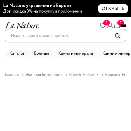
La Nature: украшения из Европы
ОТКРЫТЬ
Доп. скидка 3% на покупку в приложении
0
0
Каталог
Бренды
Камни и минералы
Камни и минер
Главная
Элитная бижутерия
Franck Herval
Браслет Franc
▼