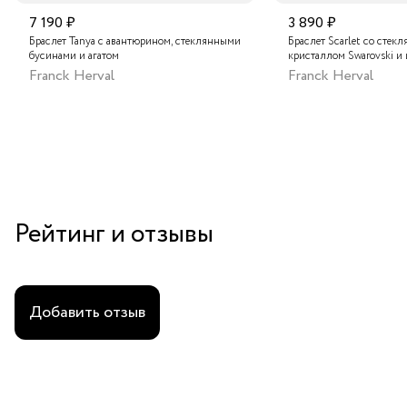
7 190 ₽
3 890 ₽
Браслет Tanya с авантюрином, стеклянными
Браслет Scarlet со стек
бусинами и агатом
кристаллом Swarovski и
Franck Herval
Franck Herval
Рейтинг и отзывы
Добавить отзыв