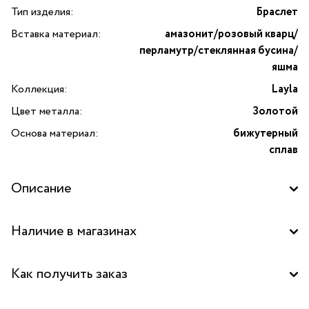
Тип изделия:
Браслет
Вставка материал:
амазонит/розовый кварц/
перламутр/стеклянная бусина/
яшма
Коллекция:
Layla
Цвет металла:
Золотой
Основа материал:
бижутерный
сплав
Описание
Браслет Layla стрейч — это изысканный аксессуар от
Наличие в магазинах
бренда Franck Herval, который добавит неповторимый
шарм и утонченность к вашему образу. Этот браслет
Бутик "La Nature" в ТРК "FORT", Москва
является частью эксклюзивной коллекции Layla, которая
Как получить заказ
славится своей оригинальностью и элегантностью.
Бутик "La Nature" в ТОЦ "Вит", Пушкино
Изделие выполнено из высококачественного бижутерного