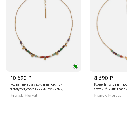
10 690 ₽
8 590 ₽
Колье Tanya с агатом, авантюрином,
Колье Tanya с авантю
жемчугом, стеклянными бусинами,
агатом, бычьим глазо
нефритом, бычьим глазом и кристаллами
Franck Herval
Franck Herval
Swarovski