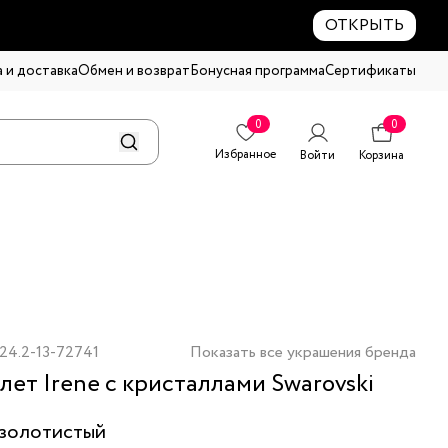
ОТКРЫТЬ
 и доставка
Обмен и возврат
Бонусная программа
Сертификаты
0
0
Избранное
Войти
Корзина
24.2-13-72741
Показать все украшения бренда
лет Irene с кристаллами Swarovski
золотистый