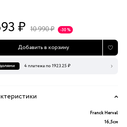
693 ₽
10 990 ₽
-30 %
Добавить в корзину
4 платежа по
1923.25
₽
ктеристики
Franck Herval
16,5см