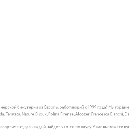
йнерской бижутерии из Европы, работающий с 1999 года! Мы горди
Taratata, Nature Bijoux, Polina Firenze, Alcozer, Francesca Bianchi, Da
сортимент, где каждый найдет что-то по вкусу. У нас вы можете к