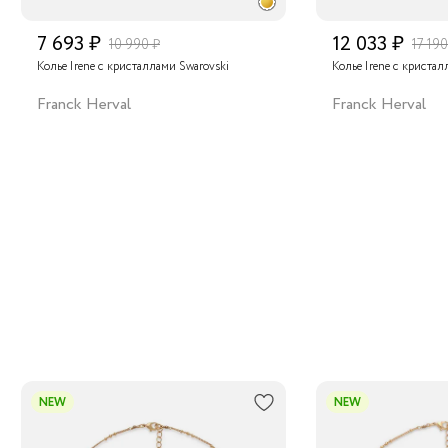
7 693 ₽
12 033 ₽
10 990 ₽
17 190
Колье Irene с кристаллами Swarovski
Колье Irene с кристал
Franck Herval
Franck Herval
NEW
NEW