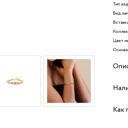
Тип изд
Вид зам
Вставк
Коллек
Цвет м
Основа
Опи
Открой
Нали
от Fra
Swarovs
создан
Бутик 
Как 
и доба
из выс
Аутлет 
золоти