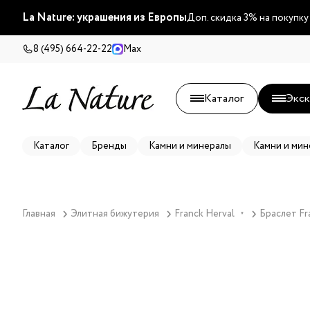
La Nature: украшения из Европы
Доп. скидка 3% на покупку
8 (495) 664-22-22
Max
Каталог
Экск
Каталог
Бренды
Камни и минералы
Камни и мин
Главная
Элитная бижутерия
Franck Herval
Браслет Fra
▼