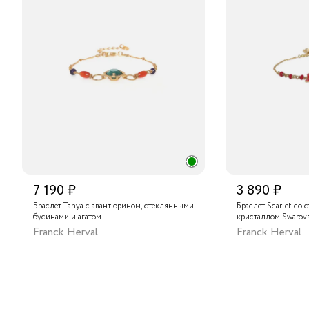
7 190 ₽
3 890 ₽
Браслет Tanya с авантюрином, стеклянными
Браслет Scarlet со
бусинами и агатом
кристаллом Swarovs
Franck Herval
Franck Herval