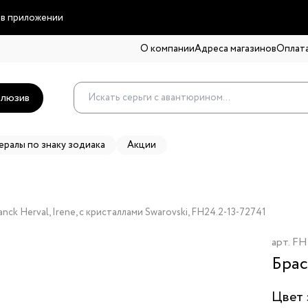
 в приложении
О компании
Адреса магазинов
Оплата
люзив
ералы по знаку зодиака
Акции
nck Herval, Irene, с кристаллами Swarovski, FH24.2-13-72741
арт.
FH
Брас
Цвет