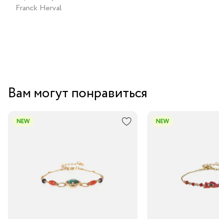
бусинами
Franck Herval
Вам могут понравиться
NEW
NEW