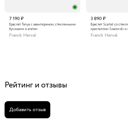
7 190 ₽
3 890 ₽
Браслет Tanya с авантюрином, стеклянными
Браслет Scarlet со стек
бусинами и агатом
кристаллом Swarovski и
Franck Herval
Franck Herval
Рейтинг и отзывы
Добавить отзыв