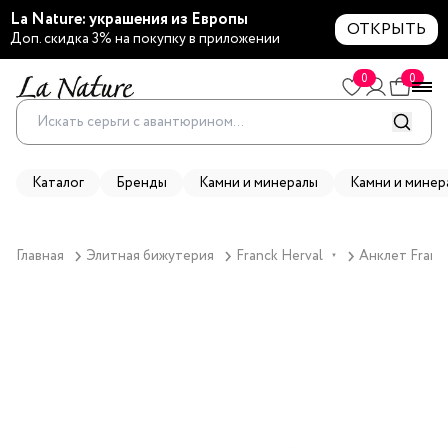
La Nature: украшения из Европы
ОТКРЫТЬ
Доп. скидка 3% на покупку в приложении
0
0
Каталог
Бренды
Камни и минералы
Камни и минер
Главная
Элитная бижутерия
Franck Herval
Анклет Franck
▼