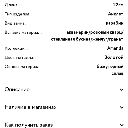
Длина:
22см
Тип изделия:
Анклет
Вид замка:
карабин
Вставка материал:
аквамарин/розовый кварц/
стеклянная бусина/жемчуг/гранат
Коллекция:
Amanda
Цвет металла:
Золотой
Основа материал:
бижутерный
сплав
Описание
Откройте для себя изысканность и утонченность
Наличие в магазинах
с анклетом Amanda от французского бренда Franck
Herval. Это неповторимое украшение представляет собой
Бутик "La Nature" в ТРК "Щука", Москва
гармоничное сочетание натуральных камней и стеклянных
Как получить заказ