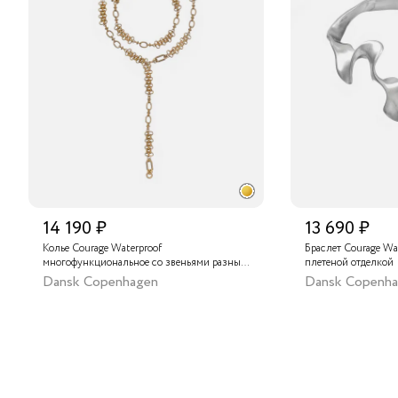
14 190 ₽
13 690 ₽
Колье Courage Waterproof
Браслет Courage Wa
многофункциональное со звеньями разных
плетеной отделкой
форм
Dansk Copenhagen
Dansk Copenh