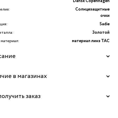
Dansk Copenhagen
елия:
Солнцезащитные
очки
ция:
Sadie
еталла:
Золотой
 материал:
материал линз TAC
сание
чие в магазинах
La Nature" в ТД "Дружба", Москва
получить заказ
ь бесплатно в бутике