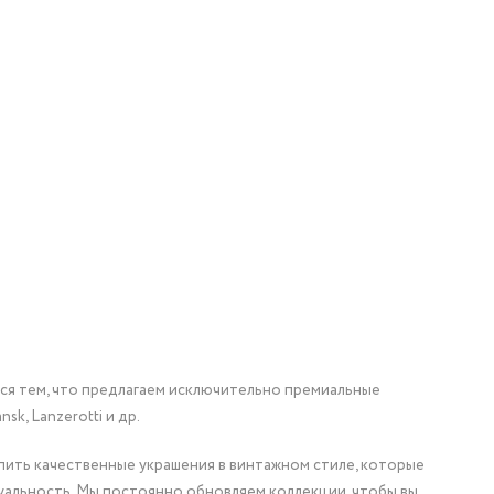
мся тем, что предлагаем исключительно премиальные
nsk, Lanzerotti и др.
упить качественные украшения в винтажном стиле, которые
уальность. Мы постоянно обновляем коллекции, чтобы вы