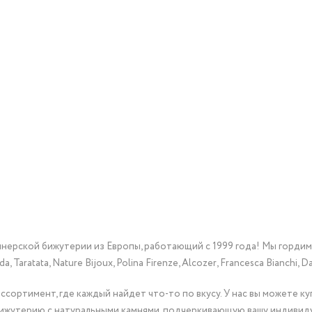
йнерской бижутерии из Европы, работающий с 1999 года! Мы горди
Taratata, Nature Bijoux, Polina Firenze, Alcozer, Francesca Bianchi, Da
сортимент, где каждый найдет что-то по вкусу. У нас вы можете к
бижутерию с натуральными камнями, подчеркивающую вашу индивид