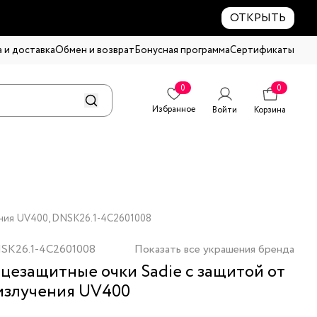
ОТКРЫТЬ
 и доставка
Обмен и возврат
Бонусная программа
Сертификаты
0
0
Избранное
Войти
Корзина
ения UV400, DNSK26.1-4C2601008
SK26.1-4C2601008
Показать все украшения бренда
цезащитные очки Sadie с защитой от
злучения UV400