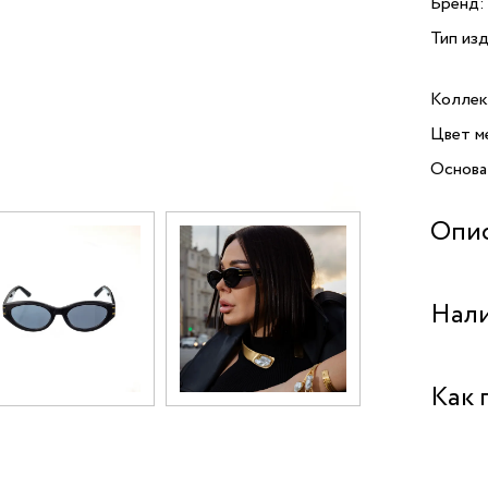
Бренд:
Тип изд
Коллек
Цвет м
Основа
Опи
Нали
Бутик "
Как 
Забрат