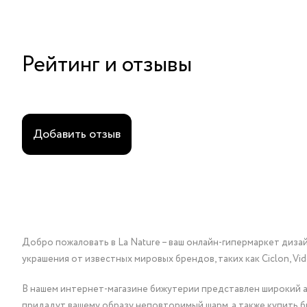
Рейтинг и отзывы
Добавить отзыв
Добро пожаловать в La Nature – ваш онлайн-гипермаркет диза
украшения от известных мировых брендов, таких как Ciclon, Vidda, 
В нашем интернет-магазине бижутерии представлен широкий ас
придадут вашему образу неповторимый шарм, а также купить 