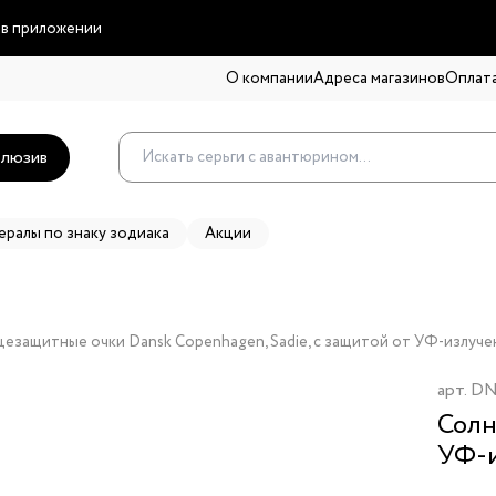
 в приложении
О компании
Адреса магазинов
Оплата
люзив
ералы по знаку зодиака
Акции
езащитные очки Dansk Copenhagen, Sadie, с защитой от УФ-излуч
арт.
DN
Солн
УФ-и