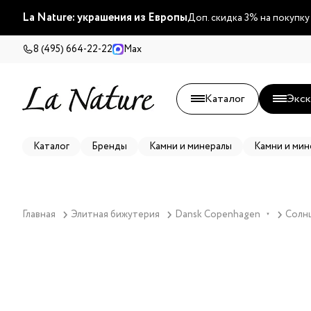
La Nature: украшения из Европы
Доп. скидка 3% на покупку
8 (495) 664-22-22
Max
Каталог
Экск
Каталог
Бренды
Камни и минералы
Камни и мин
Главная
Элитная бижутерия
Dansk Copenhagen
Солнц
▼