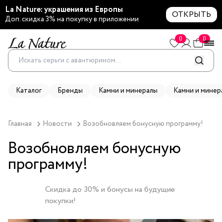
La Nature: украшения из Европы
ОТКРЫТЬ
Доп. скидка 3% на покупку в приложении
0
0
Каталог
Бренды
Камни и минералы
Камни и минер
Главная
Новости
Возобновляем бонусную программу!
Возобновляем бонусную
программу!
Скидка до 30% и бонусы на будущие
покупки!