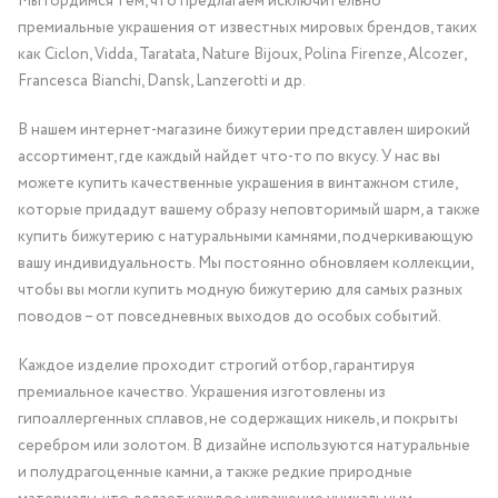
Мы гордимся тем, что предлагаем исключительно
премиальные украшения от известных мировых брендов, таких
как Ciclon, Vidda, Taratata, Nature Bijoux, Polina Firenze, Alcozer,
Francesca Bianchi, Dansk, Lanzerotti и др.
В нашем интернет-магазине бижутерии представлен широкий
ассортимент, где каждый найдет что-то по вкусу. У нас вы
можете купить качественные украшения в винтажном стиле,
которые придадут вашему образу неповторимый шарм, а также
купить бижутерию с натуральными камнями, подчеркивающую
вашу индивидуальность. Мы постоянно обновляем коллекции,
чтобы вы могли купить модную бижутерию для самых разных
поводов – от повседневных выходов до особых событий.
Каждое изделие проходит строгий отбор, гарантируя
премиальное качество. Украшения изготовлены из
гипоаллергенных сплавов, не содержащих никель, и покрыты
серебром или золотом. В дизайне используются натуральные
и полудрагоценные камни, а также редкие природные