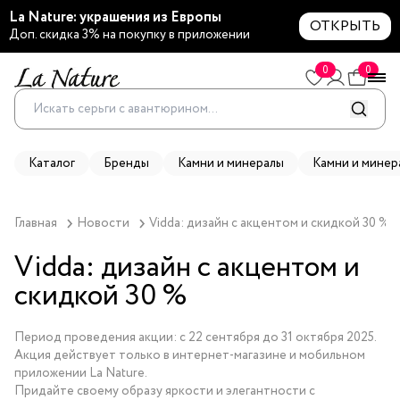
La Nature: украшения из Европы
ОТКРЫТЬ
Доп. скидка 3% на покупку в приложении
0
0
Каталог
Бренды
Камни и минералы
Камни и минер
Главная
Новости
Vidda: дизайн с акцентом и скидкой 30 %
Vidda: дизайн с акцентом и
скидкой 30 %
Период проведения акции: с 22 сентября до 31 октября 2025.
Акция действует только в интернет-магазине и мобильном
приложении La Nature.
Придайте своему образу яркости и элегантности с