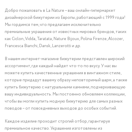
Добро пожаловать в La Nature – ваш онлайн-гипермаркет
дизайнерской бижутерии из Европы, работающий с 1999 года!
Мы гордимся тем, что предлагаем исключительно
премиальные украшения от известных мировых брендов, таких
как Ciclon, Vidda, Taratata, Nature Bijoux, Polina Firenze, Alcozer,
Francesca Bianchi, Dansk, Lanzerotti и др.
В нашем интернет-магазине бижутерии представлен широкий
ассортимент, где каждый найдет что-то по вкусу. У нас вы
можете купить качественные украшения в винтажном стиле,
которые придадут вашему образу неповторимый шарм, а также
купить бижутерию с натуральными камнями, подчеркивающую
вашу индивидуальность. Мы постоянно обновляем коллекции,
чтобы вы могли купить модную бижутерию для самых разных
поводов – от повседневных выходов до особых событий.
Каждое изделие проходит строгий отбор, гарантируя
премиальное качество. Украшения изготовлены из