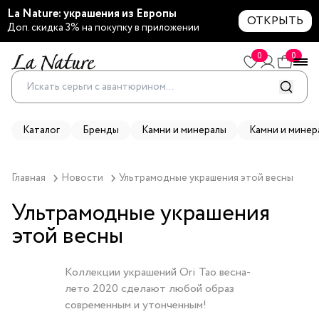
La Nature: украшения из Европы
ОТКРЫТЬ
Доп. скидка 3% на покупку в приложении
0
0
Каталог
Бренды
Камни и минералы
Камни и минер
Главная
Новости
Ультрамодные украшения этой весны
Ультрамодные украшения
этой весны
Коллекции украшений Ori Tao весна-
лето 2020 сделают любой образ
современным и утонченным!