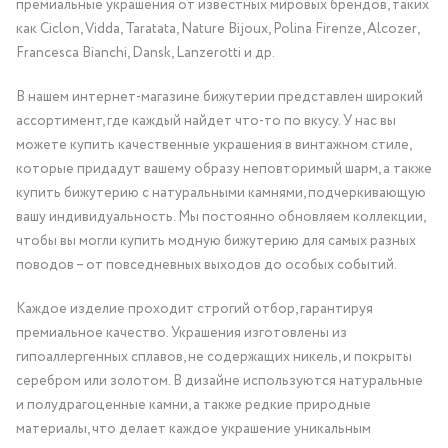
премиальные украшения от известных мировых брендов, таких
как Ciclon, Vidda, Taratata, Nature Bijoux, Polina Firenze, Alcozer,
Francesca Bianchi, Dansk, Lanzerotti и др.
В нашем интернет-магазине бижутерии представлен широкий
ассортимент, где каждый найдет что-то по вкусу. У нас вы
можете купить качественные украшения в винтажном стиле,
которые придадут вашему образу неповторимый шарм, а также
купить бижутерию с натуральными камнями, подчеркивающую
вашу индивидуальность. Мы постоянно обновляем коллекции,
чтобы вы могли купить модную бижутерию для самых разных
поводов – от повседневных выходов до особых событий.
Каждое изделие проходит строгий отбор, гарантируя
премиальное качество. Украшения изготовлены из
гипоаллергенных сплавов, не содержащих никель, и покрыты
серебром или золотом. В дизайне используются натуральные
и полудрагоценные камни, а также редкие природные
материалы, что делает каждое украшение уникальным