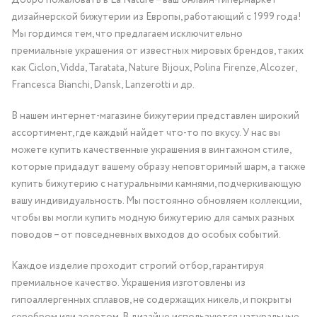
Добро пожаловать в La Nature – ваш онлайн-гипермаркет
дизайнерской бижутерии из Европы, работающий с 1999 года!
Мы гордимся тем, что предлагаем исключительно
премиальные украшения от известных мировых брендов, таких
как Ciclon, Vidda, Taratata, Nature Bijoux, Polina Firenze, Alcozer,
Francesca Bianchi, Dansk, Lanzerotti и др.
В нашем интернет-магазине бижутерии представлен широкий
ассортимент, где каждый найдет что-то по вкусу. У нас вы
можете купить качественные украшения в винтажном стиле,
которые придадут вашему образу неповторимый шарм, а также
купить бижутерию с натуральными камнями, подчеркивающую
вашу индивидуальность. Мы постоянно обновляем коллекции,
чтобы вы могли купить модную бижутерию для самых разных
поводов – от повседневных выходов до особых событий.
Каждое изделие проходит строгий отбор, гарантируя
премиальное качество. Украшения изготовлены из
гипоаллергенных сплавов, не содержащих никель, и покрыты