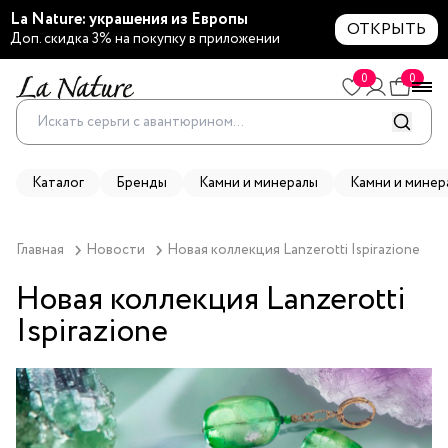
La Nature: украшения из Европы
ОТКРЫТЬ
Доп. скидка 3% на покупку в приложении
0
0
Каталог
Бренды
Камни и минералы
Камни и минер
Главная
Новости
Новая коллекция Lanzerotti Ispirazione 
Новая коллекция Lanzerotti
Ispirazione