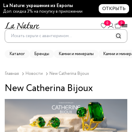
La Nature: украшения из Европы
ОТКРЫТЬ
Доп. скидка 3% на покупку в приложении
0
0
Каталог
Бренды
Камни и минералы
Камни и минер
Главная
Новости
New Catherina Bijoux
New Catherina Bijoux