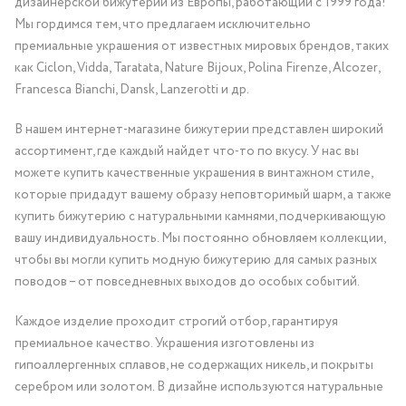
дизайнерской бижутерии из Европы, работающий с 1999 года!
Мы гордимся тем, что предлагаем исключительно
премиальные украшения от известных мировых брендов, таких
как Ciclon, Vidda, Taratata, Nature Bijoux, Polina Firenze, Alcozer,
Francesca Bianchi, Dansk, Lanzerotti и др.
В нашем интернет-магазине бижутерии представлен широкий
ассортимент, где каждый найдет что-то по вкусу. У нас вы
можете купить качественные украшения в винтажном стиле,
которые придадут вашему образу неповторимый шарм, а также
купить бижутерию с натуральными камнями, подчеркивающую
вашу индивидуальность. Мы постоянно обновляем коллекции,
чтобы вы могли купить модную бижутерию для самых разных
поводов – от повседневных выходов до особых событий.
Каждое изделие проходит строгий отбор, гарантируя
премиальное качество. Украшения изготовлены из
гипоаллергенных сплавов, не содержащих никель, и покрыты
серебром или золотом. В дизайне используются натуральные