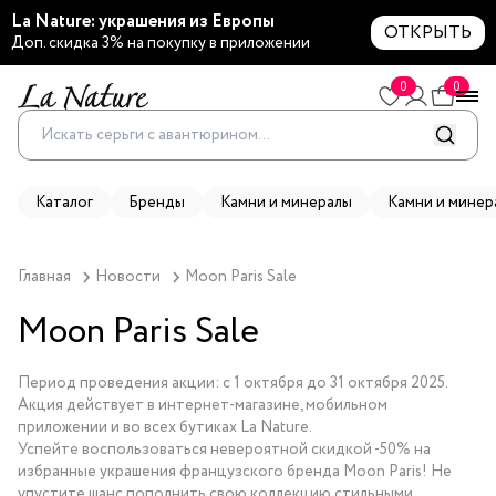
La Nature: украшения из Европы
ОТКРЫТЬ
Доп. скидка 3% на покупку в приложении
0
0
Каталог
Бренды
Камни и минералы
Камни и минер
Главная
Новости
Moon Paris Sale
Moon Paris Sale
Период проведения акции: с 1 октября до 31 октября 2025.
Акция действует в интернет-магазине, мобильном
приложении и во всех бутиках La Nature.
Успейте воспользоваться невероятной скидкой -50% на
избранные украшения французского бренда Moon Paris! Не
упустите шанс пополнить свою коллекцию стильными