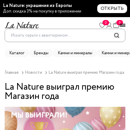
La Nature: украшения из Европы
ОТКРЫТЬ
Доп. скидка 3% на покупку в приложении
0
0
Каталог
Бренды
Камни и минералы
Камни и минер
Главная
Новости
La Nature выиграл премию Магазин года
La Nature выиграл премию
Магазин года