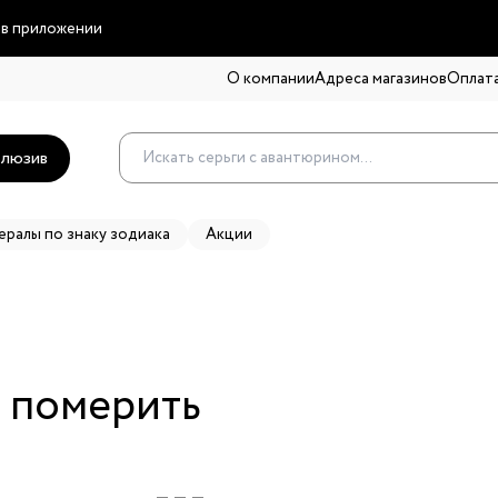
 в приложении
О компании
Адреса магазинов
Оплата
люзив
ералы по знаку зодиака
Акции
ё померить