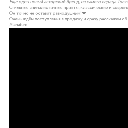
Еще один новый авторский бренд, из самого сердца Тоска
Стильные анималистичные принты, классические и совреме
Он точно не оставит равнодушным!💔
Очень ждём поступления в продажу и сразу расскажем об 
#lanature