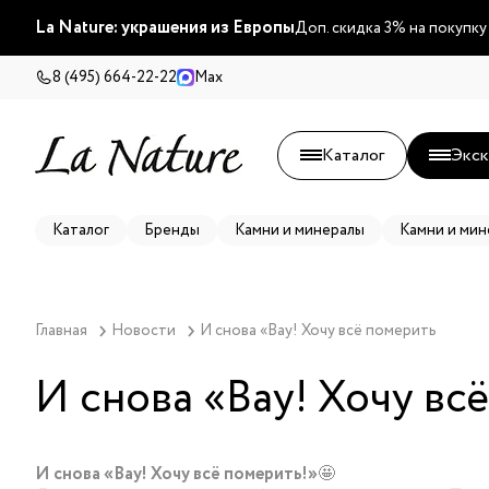
La Nature: украшения из Европы
Доп. скидка 3% на покупку
8 (495) 664-22-22
Max
Каталог
Экск
Каталог
Бренды
Камни и минералы
Камни и мин
Главная
Новости
И снова «Вау! Хочу всё померить
И снова «Вау! Хочу вс
И снова «Вау! Хочу всё померить!»
🤩