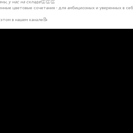
ны, у нас на складе
👏👏👏
нные цветовые сочетания - для амбициозных и уверенных в се
этом в нашем канале📝