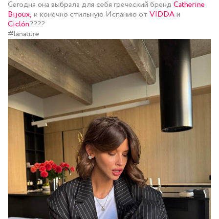
Сегодня она выбрала для себя греческий бренд
Catherine
Bijoux,
и конечно стильную Испанию от
VIDDA
и
Ciclón
????
#lanature