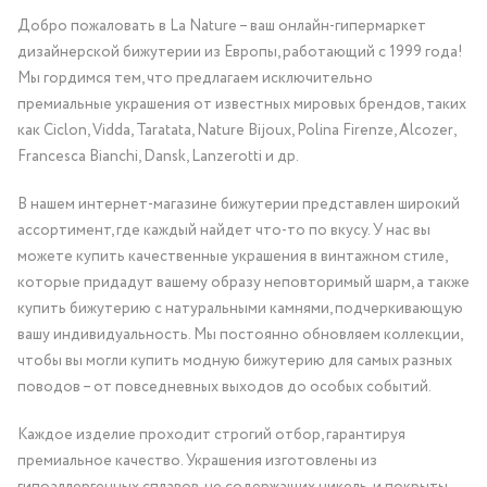
Добро пожаловать в La Nature – ваш онлайн-гипермаркет
дизайнерской бижутерии из Европы, работающий с 1999 года!
Мы гордимся тем, что предлагаем исключительно
премиальные украшения от известных мировых брендов, таких
как Ciclon, Vidda, Taratata, Nature Bijoux, Polina Firenze, Alcozer,
Francesca Bianchi, Dansk, Lanzerotti и др.
В нашем интернет-магазине бижутерии представлен широкий
ассортимент, где каждый найдет что-то по вкусу. У нас вы
можете купить качественные украшения в винтажном стиле,
которые придадут вашему образу неповторимый шарм, а также
купить бижутерию с натуральными камнями, подчеркивающую
вашу индивидуальность. Мы постоянно обновляем коллекции,
чтобы вы могли купить модную бижутерию для самых разных
поводов – от повседневных выходов до особых событий.
Каждое изделие проходит строгий отбор, гарантируя
премиальное качество. Украшения изготовлены из
гипоаллергенных сплавов, не содержащих никель, и покрыты