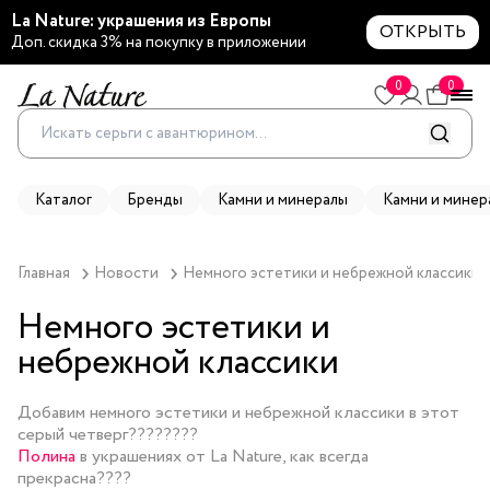
La Nature: украшения из Европы
ОТКРЫТЬ
Доп. скидка 3% на покупку в приложении
0
0
Каталог
Бренды
Камни и минералы
Камни и минер
Главная
Новости
Немного эстетики и небрежной классики 
Немного эстетики и
небрежной классики
Добавим немного эстетики и небрежной классики в этот
серый четверг????????
Полина
в украшениях от La Nature, как всегда
прекрасна????