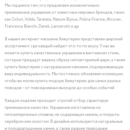
Мы гордимся тем, что предлагаем исключительно
премиальные украшения от известных мировых брендов, таких
как Ciclon, Vidda, Taratata, Nature Bijoux, Polina Firenze, Alcozer,
Francesca Bianchi, Dansk, Lanzerotti и др.
В нашем интернет-магазине бижутерии представлен широкий
ассортимент, где каждый найдет что-то по вкусу. У нас вы
можете купить качественные украшения в винтажном стиле,
которые придадут вашему образу неповторимый шарм, а также
купить бижутерию с натуральными камнями, подчеркивающую
вашу индивидуальность. Мы постоянно обновляем коллекции,
чтобы вы могли купить модную бижутерию для самых разных
поводов – от повседневных выходов до особых событий.
Каждое изделие проходит строгий отбор, гарантируя
премиальное качество. Украшения изготовлены из
гипоаллергенных сплавов, не содержащих никель, и покрыты
серебром или золотом. В дизайне используются натуральные
и полудрагоценные камни, а также редкие природные