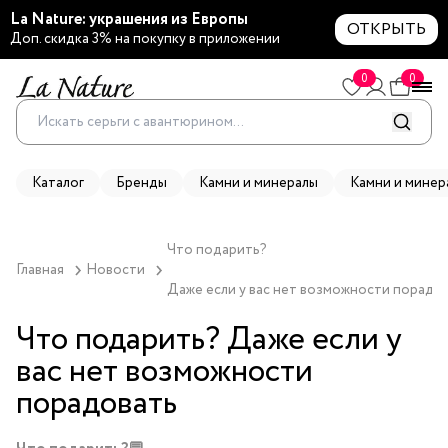
La Nature: украшения из Европы
ОТКРЫТЬ
Доп. скидка 3% на покупку в приложении
0
0
Каталог
Бренды
Камни и минералы
Камни и минер
Что подарить? 

Главная
Новости
Даже если у вас нет возможности порадо
Что подарить? Даже если у
вас нет возможности
порадовать