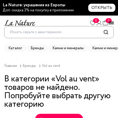
La Nature: украшения из Европы
ОТКРЫТЬ
Доп. скидка 3% на покупку в приложении
0
0
Каталог
Бренды
Камни и минералы
Камни и минер
Главная
Бренды
Vol au vent
В категории «
Vol au vent
»
товаров не найдено.
Попробуйте выбрать другую
категорию