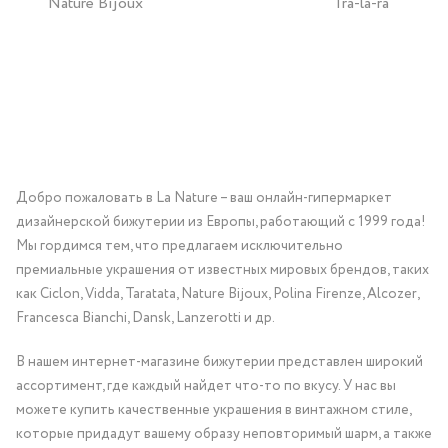
Nature Bijoux
Tra-la-ra
Добро пожаловать в La Nature – ваш онлайн-гипермаркет
дизайнерской бижутерии из Европы, работающий с 1999 года!
Мы гордимся тем, что предлагаем исключительно
премиальные украшения от известных мировых брендов, таких
как Ciclon, Vidda, Taratata, Nature Bijoux, Polina Firenze, Alcozer,
Francesca Bianchi, Dansk, Lanzerotti и др.
В нашем интернет-магазине бижутерии представлен широкий
ассортимент, где каждый найдет что-то по вкусу. У нас вы
можете купить качественные украшения в винтажном стиле,
которые придадут вашему образу неповторимый шарм, а также