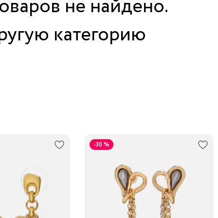
товаров не найдено.
ругую категорию
-30 %