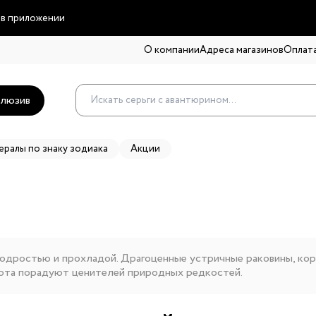
 в приложении
О компании
Адреса магазинов
Оплата
люзив
ералы по знаку зодиака
Акции
 бодростью и прохладой. Драгоценные устричные раковины, к
бота порадуют ценителей природных редкостей.