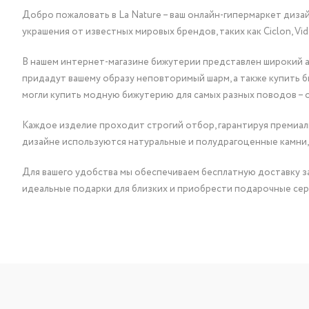
Добро пожаловать в La Nature – ваш онлайн-гипермаркет диза
украшения от известных мировых брендов, таких как Ciclon, Vidda, 
В нашем интернет-магазине бижутерии представлен широкий ас
придадут вашему образу неповторимый шарм, а также купить 
могли купить модную бижутерию для самых разных поводов – 
Каждое изделие проходит строгий отбор, гарантируя премиаль
дизайне используются натуральные и полудрагоценные камни,
Для вашего удобства мы обеспечиваем бесплатную доставку за
идеальные подарки для близких и приобрести подарочные сер