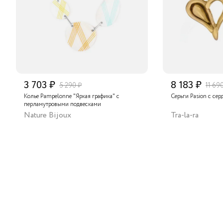
3 703 ₽
8 183 ₽
5 290 ₽
11 69
Колье Pampelonne "Яркая графика" с
Серьги Pasion с сер
перламутровыми подвесками
Nature Bijoux
Tra-la-ra