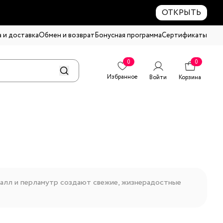
ОТКРЫТЬ
 и доставка
Обмен и возврат
Бонусная программа
Сертификаты
0
0
Избранное
Войти
Корзина
оралл и перламутр создают свежие, жизнерадостные