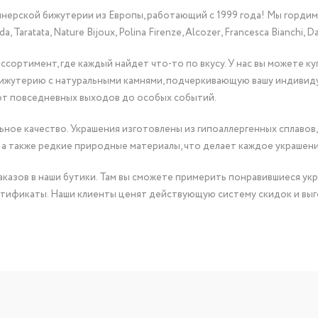
йнерской бижутерии из Европы, работающий с 1999 года! Мы горди
Taratata, Nature Bijoux, Polina Firenze, Alcozer, Francesca Bianchi, Da
сортимент, где каждый найдет что-то по вкусу. У нас вы можете к
бижутерию с натуральными камнями, подчеркивающую вашу индивид
от повседневных выходов до особых событий.
ное качество. Украшения изготовлены из гипоаллергенных сплавов,
 а также редкие природные материалы, что делает каждое украшен
казов в наши бутики. Там вы сможете примерить понравившиеся укр
тификаты. Наши клиенты ценят действующую систему скидок и выг