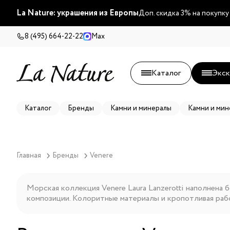
La Nature: украшения из Европы
Доп. скидка 3% на покупку
8 (495) 664-22-22
Max
Каталог
Экск
Каталог
Бренды
Камни и минералы
Камни и мин
Главная
Бренды
Venere
Морская коллекция Venere Laura Lanzerotti наполнена
композиции. Колоритные материалы и кропотливая ра