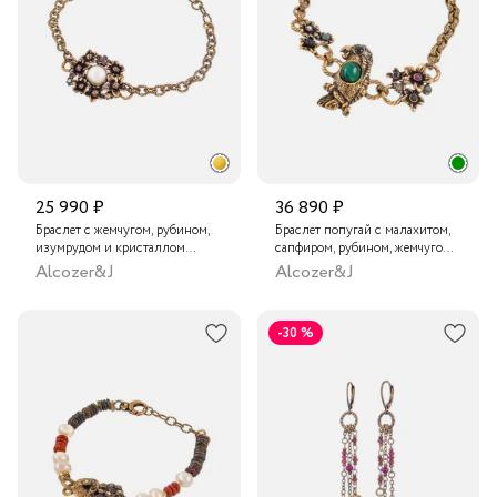
25 990 ₽
36 890 ₽
Браслет с жемчугом, рубином,
Браслет попугай с малахитом,
изумрудом и кристаллом
сапфиром, рубином, жемчугом,
Swarovski
гранатом, кристаллами
Alcozer&J
Alcozer&J
Swarovski и изумрудом
-30 %