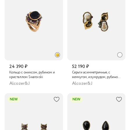
24 390 ₽
52 190 ₽
Кольцо с ониксом, рубином и
Серьги асимметричные, с
кристаллом Swarovski
жемчугом, изумрудом, рубином
и кристаллом Swarovski
Alcozer&J
Alcozer&J
NEW
NEW