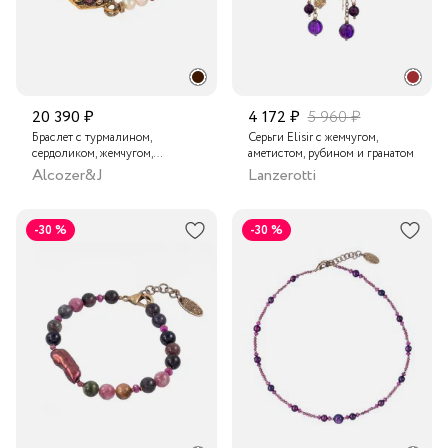
20 390 ₽
4 172 ₽
5 960 ₽
Браслет с турмалином,
Серьги Elisir с жемчугом,
сердоликом, жемчугом,
аметистом, рубином и гранатом
рубином, изумрудом, сапфиром
Alcozer&J
Lanzerotti
и кристаллами Swarovski
-30 %
-30 %