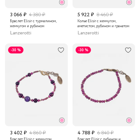
3 066 ₽
4 380 ₽
5 922 ₽
8 460 ₽
Браслет Elisir с турмалином,
Колье Elisir с жемчугом,
жемчугом и рубином
аметистом, рубином и гранатом
Lanzerotti
Lanzerotti
-30 %
-30 %
3 402 ₽
4 860 ₽
4 788 ₽
6 840 ₽
Браслет Elisir с жемчугом,
Браслет Elisir с рубином и