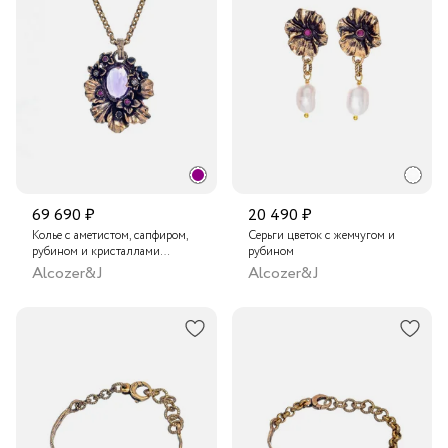
69 690 ₽
20 490 ₽
Колье с аметистом, сапфиром,
Серьги цветок с жемчугом и
рубином и кристаллами
рубином
Swarovski
Alcozer&J
Alcozer&J