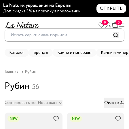
La Nature: украшения из Европы
ОТКРЫТЬ
Доп. скидка 3% на покупку в приложении
0
0
Каталог
Бренды
Камни и минералы
Камни и минер
Главная
Рубин
Рубин
56
Сортировать по:
Новинкам
Фильтр
NEW
NEW