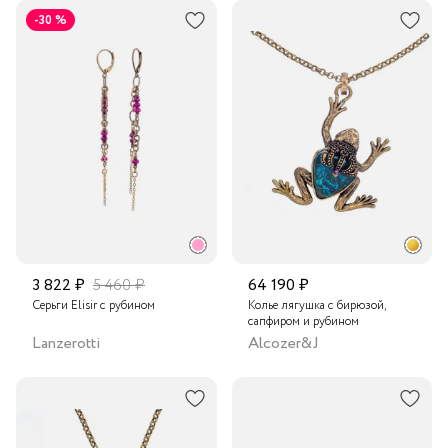
-30 %
3 822 ₽
5 460 ₽
64 190 ₽
Серьги Elisir с рубином
Колье лягушка с бирюзой,
сапфиром и рубином
Lanzerotti
Alcozer&J