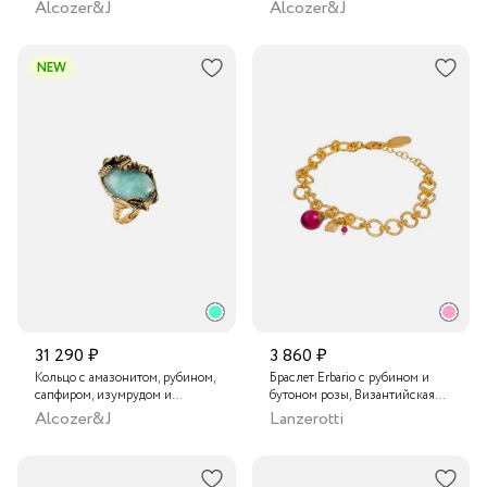
кристаллами Swarovski
кристаллами Swarovski и
Alcozer&J
Alcozer&J
цитрином
NEW
31 290 ₽
3 860 ₽
Кольцо с амазонитом, рубином,
Браслет Erbario с рубином и
сапфиром, изумрудом и
бутоном розы, Византийская
кристаллом Swarovski
цепь
Alcozer&J
Lanzerotti