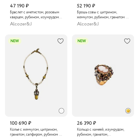
47 190 ₽
52 190 ₽
Браслет с аметистом, розовым
Брошь совы с цитрином,
кварцем, рубином, изумрудом и
жемчугом, рубином, гранатом и
кристаллом Swarovski
кристаллами Swarovski
Alcozer&J
Alcozer&J
NEW
NEW
100 690 ₽
26 390 ₽
Колье с жемчугом, цитрином,
Кольцо с камеей, изумрудом,
гранатом, сапфиром, рубином и
рубином, гранатом,