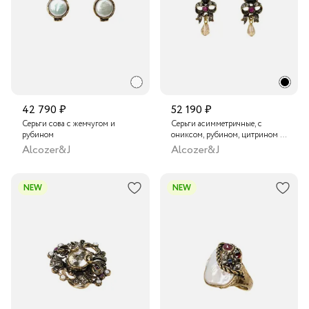
42 790 ₽
52 190 ₽
Серьги сова с жемчугом и
Серьги асимметричные, с
рубином
ониксом, рубином, цитрином и
кристаллами Swarovski
Alcozer&J
Alcozer&J
NEW
NEW