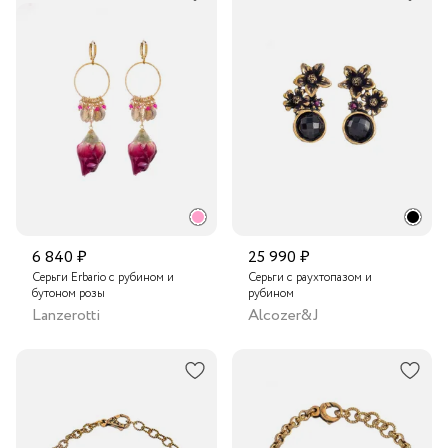
6 840 ₽
25 990 ₽
Серьги Erbario с рубином и
Серьги с раухтопазом и
бутоном розы
рубином
Lanzerotti
Alcozer&J