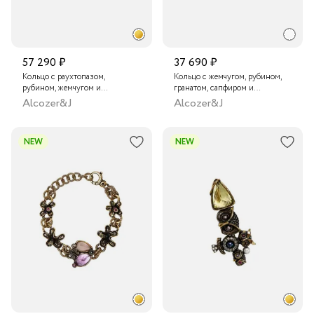
57 290 ₽
37 690 ₽
Кольцо с раухтопазом,
Кольцо с жемчугом, рубином,
рубином, жемчугом и
гранатом, сапфиром и
кристаллами Swarovski
кристаллами Swarovski
Alcozer&J
Alcozer&J
NEW
NEW