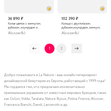
36 890 ₽
102 390 ₽
Колье цветок с жемчугом,
Кольцо с раухтопазом,
рубином, изумрудом и
рубином,изумрудом, жемчугом
кристаллами Swarovski
и кристаллами Swarovski
Alcozer&J
Alcozer&J
1
2
Добро пожаловать в La Nature – ваш онлайн-гипермаркет
дизайнерской бижутерии из Европы, работающий с 1999 года!
Мы гордимся тем, что предлагаем исключительно
премиальные украшения от известных мировых брендов, таких
как Ciclon, Vidda, Taratata, Nature Bijoux, Polina Firenze, Alcozer,
Francesca Bianchi, Dansk, Lanzerotti и др.