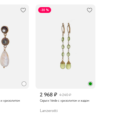
-30 %
2 968 ₽
4 240 ₽
 и хризолитом
Серьги Verde с хризолитом и жадом
Lanzerotti