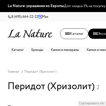
La Nature: украшения из Европы
Доп. скидка 3% на покупку
8 (495) 664-22-22
Max
Каталог
Экск
Каталог
Бренды
Камни и минералы
Камни и мин
Главная
Перидот (Хризолит)
Перидот (Хризолит)
2
Сортировать по: