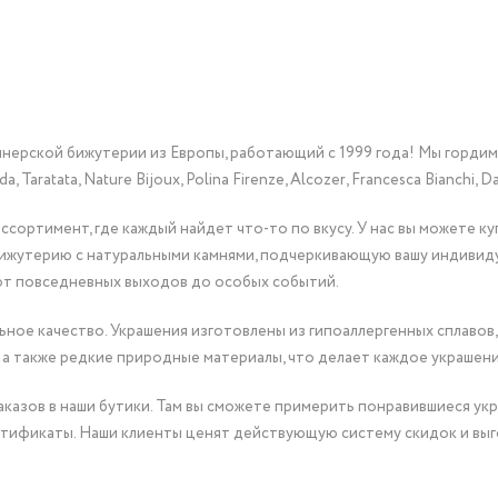
йнерской бижутерии из Европы, работающий с 1999 года! Мы горди
Taratata, Nature Bijoux, Polina Firenze, Alcozer, Francesca Bianchi, Da
сортимент, где каждый найдет что-то по вкусу. У нас вы можете к
бижутерию с натуральными камнями, подчеркивающую вашу индивид
от повседневных выходов до особых событий.
ное качество. Украшения изготовлены из гипоаллергенных сплавов,
 а также редкие природные материалы, что делает каждое украшен
казов в наши бутики. Там вы сможете примерить понравившиеся укр
тификаты. Наши клиенты ценят действующую систему скидок и выг