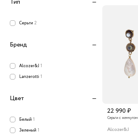
Тип
Серьги
2
Бренд
Alcozer&J
1
Lanzerotti
1
Цвет
22 990 ₽
Серьги с жемчугом
Белый
1
Alcozer&J
Зеленый
1