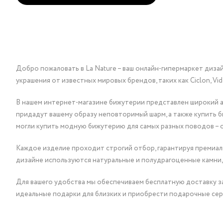
Добро пожаловать в La Nature – ваш онлайн-гипермаркет диза
украшения от известных мировых брендов, таких как Ciclon, Vidda, 
В нашем интернет-магазине бижутерии представлен широкий ас
придадут вашему образу неповторимый шарм, а также купить 
могли купить модную бижутерию для самых разных поводов – 
Каждое изделие проходит строгий отбор, гарантируя премиаль
дизайне используются натуральные и полудрагоценные камни,
Для вашего удобства мы обеспечиваем бесплатную доставку за
идеальные подарки для близких и приобрести подарочные сер