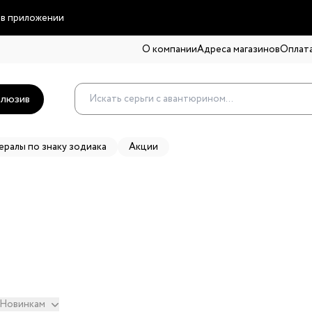
 в приложении
О компании
Адреса магазинов
Оплата
люзив
ералы по знаку зодиака
Акции
Новинкам