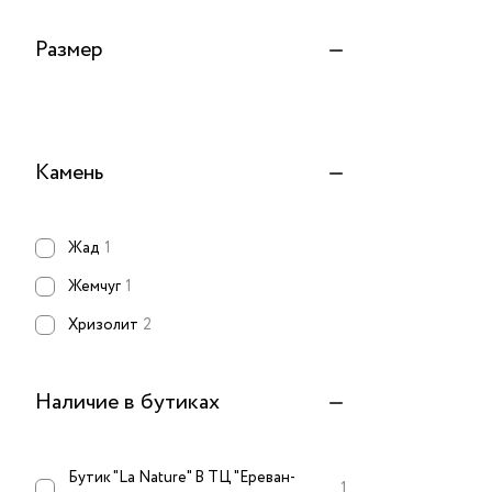
Размер
Камень
Жад
1
Жемчуг
1
Хризолит
2
Наличие в бутиках
Бутик "La Nature" В ТЦ "Ереван-
1