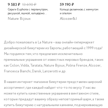
9 583 ₽
13 690 ₽
59 190 ₽
Серьги Euphoria с перламутром,
Кольцо разъемное, с жемчугом
ракушкой, яшмой, халцедоном
и опалом
и опалом
Nature Bijoux
Alcozer&J
Добро пожаловать в La Nature – ваш онлайн-гипермаркет
дизайнерской бижутерии из Европы, работающий с 1999 года!
Мы гордимся тем, что предлагаем исключительно
премиальные украшения от известных мировых брендов, таких
как Ciclon, Vidda, Taratata, Nature Bijoux, Polina Firenze, Alcozer,
Francesca Bianchi, Dansk, Lanzerotti и др.
В нашем интернет-магазине бижутерии представлен широкий
ассортимент, где каждый найдет что-то по вкусу. У нас вы
можете купить качественные украшения в винтажном стиле,
которые придадут вашему образу неповторимый шарм, а также
купить бижутерию с натуральными камнями, подчеркивающую