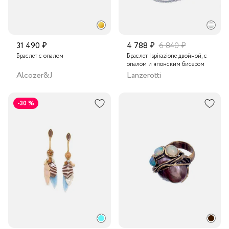
31 490 ₽
4 788 ₽
6 840 ₽
Браслет с опалом
Браслет Ispirazione двойной, с
опалом и японским бисером
Alcozer&J
Lanzerotti
-30 %