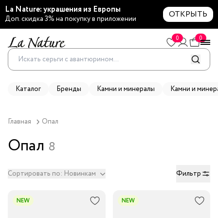
La Nature: украшения из Европы
ОТКРЫТЬ
Доп. скидка 3% на покупку в приложении
0
0
Каталог
Бренды
Камни и минералы
Камни и минер
Главная
Опал
Опал
8
Сортировать по:
Новинкам
Фильтр
NEW
NEW