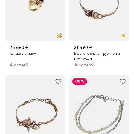
26 690 ₽
31 490 ₽
Кольцо с опалом
Браслет с опалом, рубином и
изумрудом
Alcozer&J
Alcozer&J
-30 %