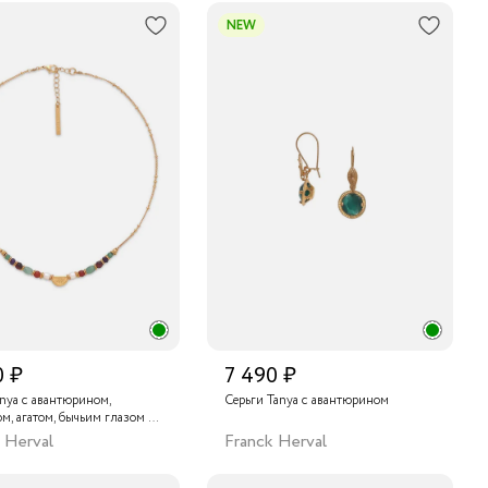
NEW
0 ₽
7 490 ₽
nya с авантюрином,
Серьги Tanya с авантюрином
м, агатом, бычьим глазом и
м
 Herval
Franck Herval