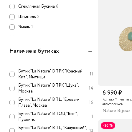
Стеклянная Бусина
6
Шпинель
2
Эмаль
1
Авантюрин
35
Агат
10
Наличие в бутиках
Амазонит
1
Аметист
3
Бутик "La Nature" В ТРК "Красный
11
Кит", Мытищи
Бирюза
1
Бутик "La Nature" В ТРК "Щука",
14
Бычий Глаз
5
Москва
6 990 ₽
Горный Хрусталь
1
Бутик "La Nature" В ТЦ "Ереван-
Кольцо Minerama р
16
авантюрином
Плаза", Москва
Гранат
1
Nature Bijoux
Бутик "La Nature" В ТОЦ "Вит",
1
Пушкино
Жемчуг
8
-30 %
Бутик "La Nature" В ТЦ "Калужский",
Лазурит
2
13