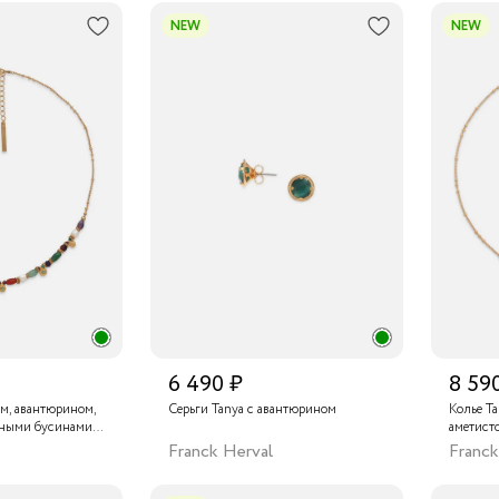
NEW
NEW
6 490 ₽
8 59
ом, авантюрином,
Серьги Tanya с авантюрином
Колье Ta
нными бусинами,
аметисто
глазом и
жемчуго
Franck Herval
Franck
vski