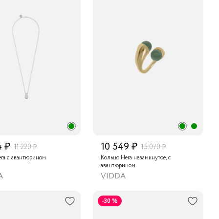
4 ₽
10 549 ₽
11 220 ₽
15 070 ₽
era с авантюрином
Кольцо Hera незамкнутое, с
авантюрином
A
VIDDA
-30 %