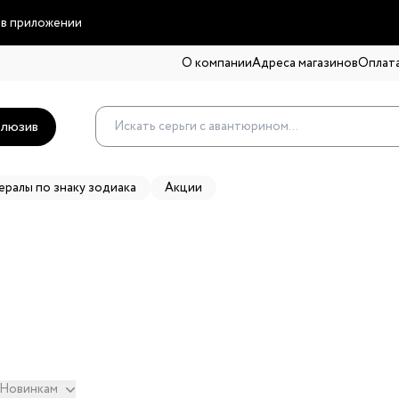
 в приложении
О компании
Адреса магазинов
Оплата
люзив
ералы по знаку зодиака
Акции
Новинкам