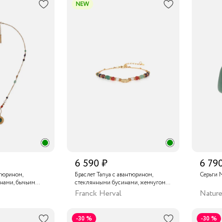
NEW
6 590 ₽
6 79
нтюрином,
Браслет Tanya с авантюрином,
Серьги 
нами, бычьим
стеклянными бусинами, жемчугом,
, жемчугом и
агатом и бычьим глазом
Franck Herval
Nature
-30 %
-30 %