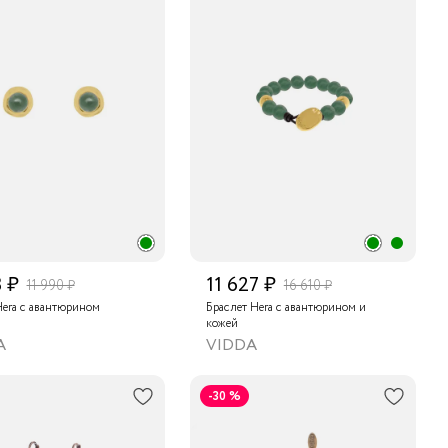
3 ₽
11 627 ₽
11 990 ₽
16 610 ₽
Hera с авантюрином
Браслет Hera с авантюрином и
кожей
A
VIDDA
-30 %