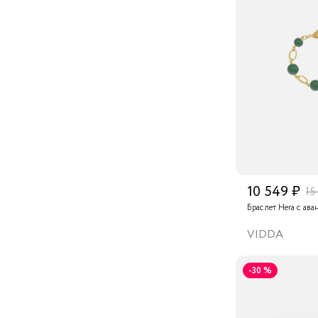
10 549 ₽
15
Браслет Hera с ав
VIDDA
-30 %