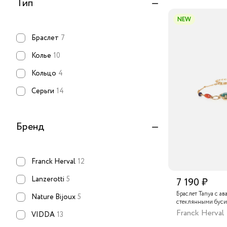
Тип
NEW
Браслет
7
Колье
10
Кольцо
4
Серьги
14
Бренд
Franck Herval
12
Lanzerotti
5
7 190 ₽
Браслет Tanya с а
Nature Bijoux
5
стеклянными буси
Franck Herval
VIDDA
13