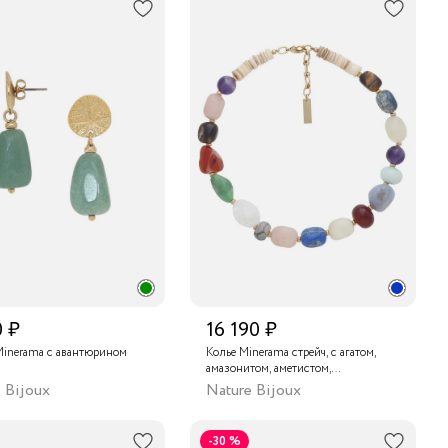
0 ₽
16 190 ₽
Minerama с авантюрином
Колье Minerama стрейч, с агатом,
амазонитом, аметистом,
авантюрином, халцедоном,
 Bijoux
Nature Bijoux
цитрином, лазуритом, розовым
кварцем, дымчатым кварцем,
игровым глазом, горным хрусталем
-30 %