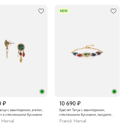
NEW
0 ₽
10 690 ₽
anya с авантюрином, агатом,
Браслет Tanya с авантюрином,
м и стеклянными бусинами
стеклянными бусинами, лазуритом,
жемчугом, агатом и бычьим глазом
 Herval
Franck Herval