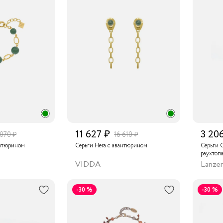
11 627 ₽
3 20
 070 ₽
16 610 ₽
антюрином
Серьги Hera с авантюрином
Серьги C
раухтоп
VIDDA
Lanzer
-30 %
-30 %