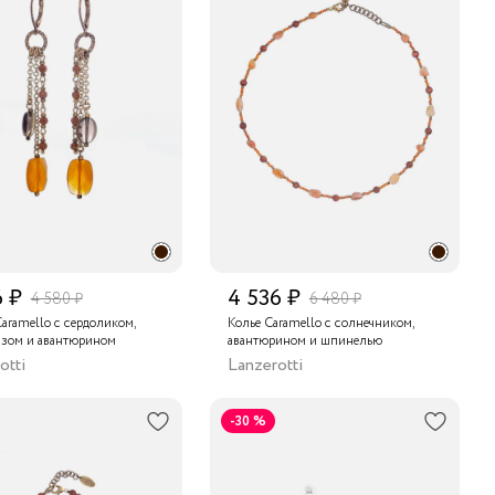
6 ₽
4 536 ₽
4 580 ₽
6 480 ₽
aramello с сердоликом,
Колье Caramello с солнечником,
азом и авантюрином
авантюрином и шпинелью
otti
Lanzerotti
-30 %