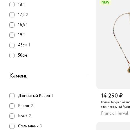
NEW
18
1
17,5
2
16,5
1
19
1
45см
1
50см
1
Камень
14 290 ₽
Дымчатый Кварц
1
Колье Tanya с ава
Кварц
2
стеклянными буси
глазом, аметистом
Franck Herval
Кожа
2
агатом
Солнечник
3