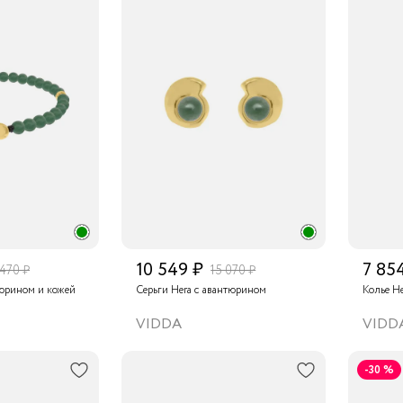
10 549 ₽
7 85
 470 ₽
15 070 ₽
тюрином и кожей
Серьги Hera с авантюрином
Колье H
VIDDA
VIDD
-30 %