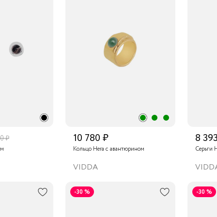
10 780 ₽
8 39
0 ₽
ом
Кольцо Hera с авантюрином
Серьги 
VIDDA
VIDD
-30 %
-30 %