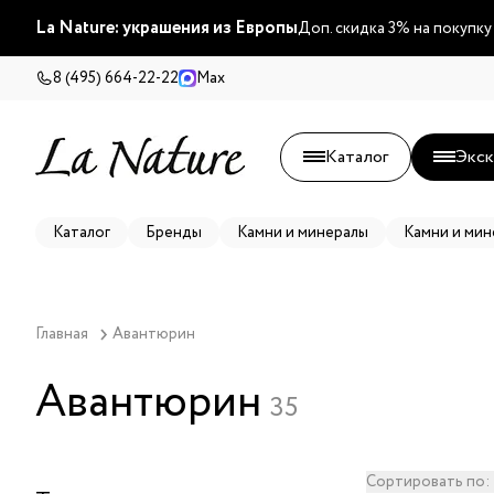
La Nature: украшения из Европы
Доп. скидка 3% на покупку
8 (495) 664-22-22
Max
Каталог
Экск
Каталог
Бренды
Камни и минералы
Камни и мин
Главная
Авантюрин
Авантюрин
35
Сортировать по: