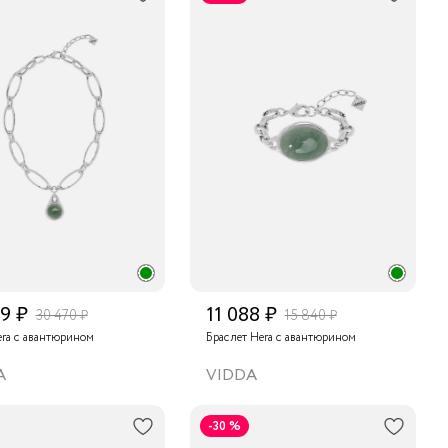
и перламутром
29 ₽
11 088 ₽
30 470 ₽
15 840 ₽
era с авантюрином
Браслет Hera с авантюрином
A
VIDDA
-30 %