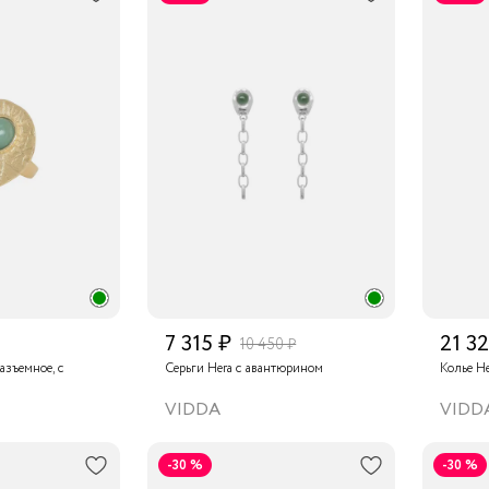
7 315 ₽
21 3
10 450 ₽
азъемное, с
Серьги Hera с авантюрином
Колье H
VIDDA
VIDD
-30 %
-30 %