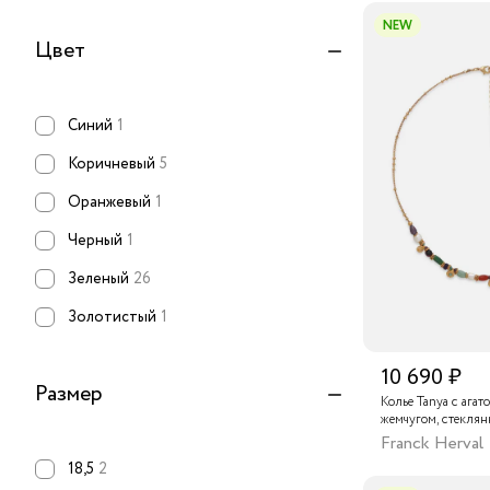
NEW
Цвет
Синий
1
Коричневый
5
Оранжевый
1
Черный
1
Зеленый
26
Золотистый
1
10 690 ₽
Размер
Колье Tanya с агат
жемчугом, стекля
нефритом, бычьим 
Franck Herval
кристаллами Swaro
18,5
2