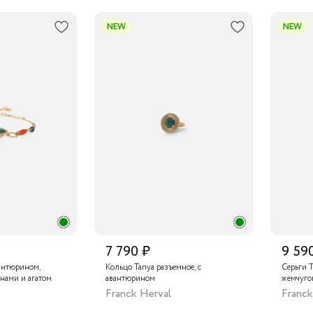
NEW
NEW
7 790 ₽
9 59
вантюрином,
Кольцо Tanya разъемное, с
Серьги T
нами и агатом
авантюрином
жемчуго
Franck Herval
Franck