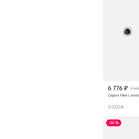
6 776 ₽
9 68
Серьги Hera с агат
VIDDA
-30 %