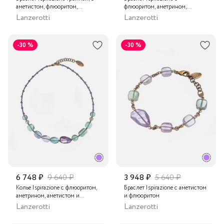
аметистом, флюоритом,
флюоритом, аметрином,
кварцем и перламутром
лунным камнем и бисером
Lanzerotti
Lanzerotti
-30 %
-30 %
6 748 ₽
9 640 ₽
3 948 ₽
5 640 ₽
Колье Ispirazione с флюоритом,
Браслет Ispirazione с аметистом
аметрином, аметистом и
и флюоритом
бисером
Lanzerotti
Lanzerotti