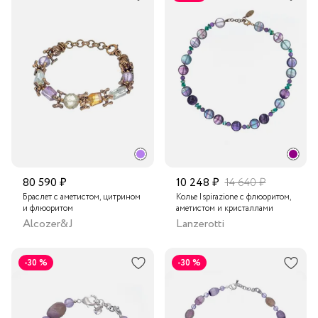
80 590 ₽
10 248 ₽
14 640 ₽
Браслет с аметистом, цитрином
Колье Ispirazione с флюоритом,
и флюоритом
аметистом и кристаллами
Alcozer&J
Lanzerotti
-30 %
-30 %