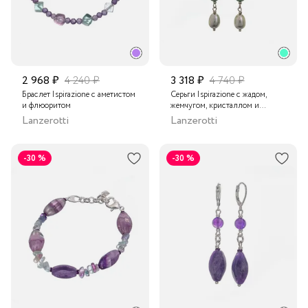
2 968 ₽
4 240 ₽
3 318 ₽
4 740 ₽
Браслет Ispirazione с аметистом
Серьги Ispirazione с жадом,
и флюоритом
жемчугом, кристаллом и
флюоритом
Lanzerotti
Lanzerotti
-30 %
-30 %