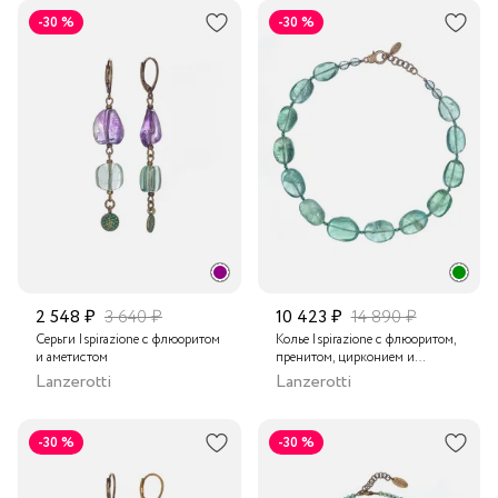
-30 %
-30 %
2 548 ₽
3 640 ₽
10 423 ₽
14 890 ₽
Серьги Ispirazione с флюоритом
Колье Ispirazione с флюоритом,
и аметистом
пренитом, цирконием и
гематитом
Lanzerotti
Lanzerotti
-30 %
-30 %