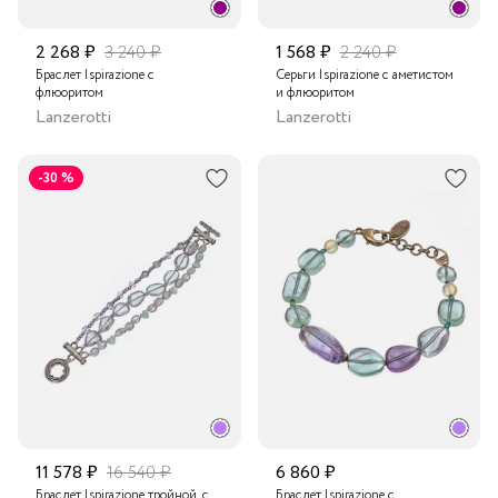
2 268 ₽
3 240 ₽
1 568 ₽
2 240 ₽
Браслет Ispirazione с
Серьги Ispirazione с аметистом
флюоритом
и флюоритом
Lanzerotti
Lanzerotti
-30 %
11 578 ₽
16 540 ₽
6 860 ₽
Браслет Ispirazione тройной, с
Браслет Ispirazione с