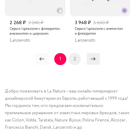
2 268 ₽
3 240 ₽
3 948 ₽
5 640 ₽
Серьги Ispirazione с флюоритом,
Серьги Ispirazione с аметистом
амазонитом и цирконом
и флюоритом
Lanzerotti
Lanzerotti
1
2
Добро пожаловать в La Nature – ваш онлайн-гипермаркет
дизайнерской бижутерии из Европы, работающий с 1999 года!
Мы гордимся тем, что предлагаем исключительно
премиальные украшения от известных мировых брендов, таких
как Ciclon, Vidda, Taratata, Nature Bijoux, Polina Firenze, Alcozer,
Francesca Bianchi, Dansk, Lanzerotti и др.