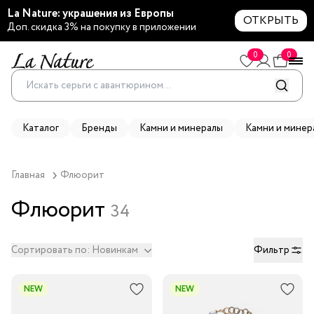
La Nature: украшения из Европы
ОТКРЫТЬ
Доп. скидка 3% на покупку в приложении
0
0
Каталог
Бренды
Камни и минералы
Камни и минер
Главная
Флюорит
Флюорит
34
Сортировать по:
Новинкам
Фильтр
NEW
NEW