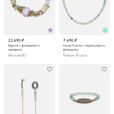
22 690 ₽
7 490 ₽
Браслет с флюоритом и
Колье Fluorite с перламутром и
перидотом
флюоритом
Alcozer&J
Nature Bijoux