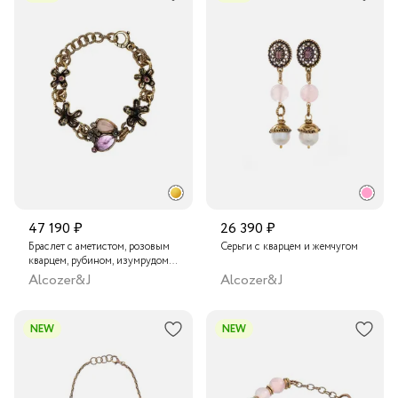
47 190 ₽
26 390 ₽
Браслет с аметистом, розовым
Серьги с кварцем и жемчугом
кварцем, рубином, изумрудом и
кристаллом Swarovski
Alcozer&J
Alcozer&J
NEW
NEW