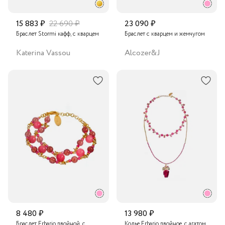
15 883 ₽
22 690 ₽
23 090 ₽
Браслет Stormi кафф, с кварцем
Браслет с кварцем и жемчугом
Katerina Vassou
Alcozer&J
8 480 ₽
13 980 ₽
Браслет Erbario двойной, с
Колье Erbario двойное, с агатом,