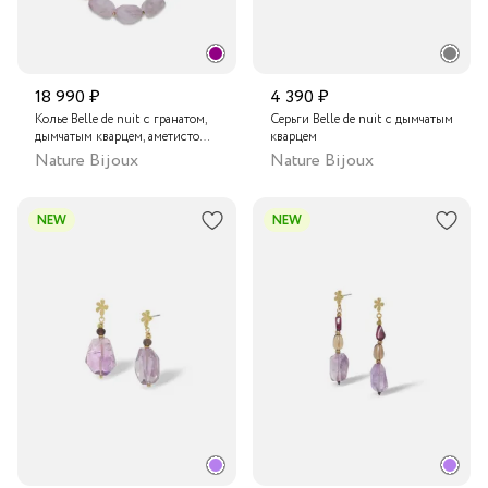
18 990 ₽
4 390 ₽
Колье Belle de nuit с гранатом,
Серьги Belle de nuit с дымчатым
дымчатым кварцем, аметистом
кварцем
и жемчугом
Nature Bijoux
Nature Bijoux
NEW
NEW