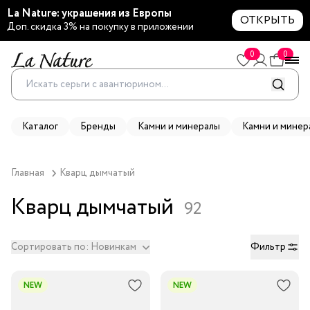
La Nature: украшения из Европы
ОТКРЫТЬ
Доп. скидка 3% на покупку в приложении
0
0
Каталог
Бренды
Камни и минералы
Камни и минер
Главная
Кварц дымчатый 
Кварц дымчатый
92
Сортировать по:
Новинкам
Фильтр
NEW
NEW