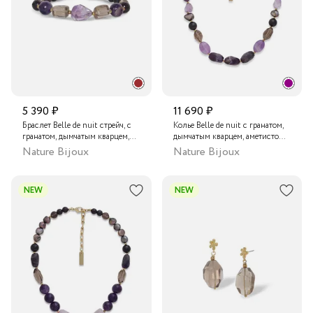
5 390 ₽
11 690 ₽
Браслет Belle de nuit стрейч, с
Колье Belle de nuit с гранатом,
гранатом, дымчатым кварцем,
дымчатым кварцем, аметистом
аметистом и жемчугом
и жемчугом
Nature Bijoux
Nature Bijoux
NEW
NEW