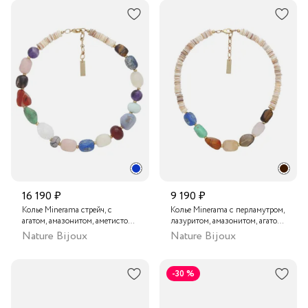
16 190 ₽
9 190 ₽
Колье Minerama стрейч, с
Колье Minerama с перламутром,
агатом, амазонитом, аметистом,
лазуритом, амазонитом, агатом,
авантюрином, халцедоном,
цитрином, дымчатым кварцем,
Nature Bijoux
Nature Bijoux
цитрином, лазуритом, розовым
розовым кварцем и тигровым
кварцем, дымчатым кварцем,
глазом
игровым глазом, горным
-30 %
хрусталем и перламутром