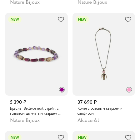
аметистом и жемчугом
Nature Bijoux
Nature Bijoux
NEW
NEW
5 390 ₽
37 690 ₽
Браслет Belle de nuit стрейч, с
Колье с розовым кварцем и
гранатом, дымчатым кварцем и
сапфиром
аметистом
Nature Bijoux
Alcozer&J
NEW
NEW