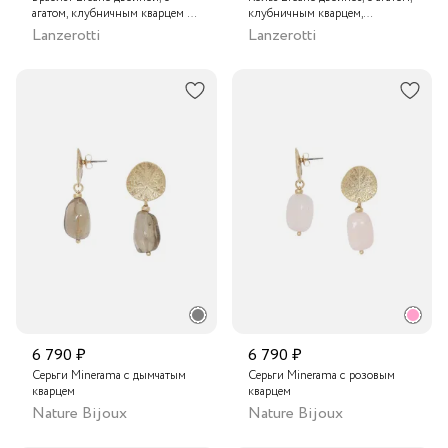
агатом, клубничным кварцем и
клубничным кварцем,
цирконом
цирконом и бутоном розы
Lanzerotti
Lanzerotti
6 790 ₽
6 790 ₽
Серьги Minerama с дымчатым
Серьги Minerama с розовым
кварцем
кварцем
Nature Bijoux
Nature Bijoux