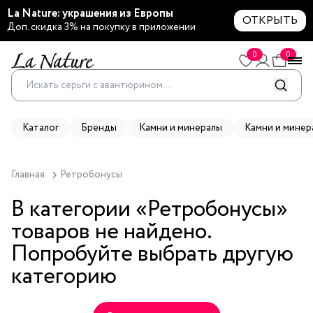
La Nature: украшения из Европы
ОТКРЫТЬ
Доп. скидка 3% на покупку в приложении
0
0
Каталог
Бренды
Камни и минералы
Камни и минер
Главная
Ретробонусы
В категории «
Ретробонусы
»
товаров не найдено.
Попробуйте выбрать другую
категорию