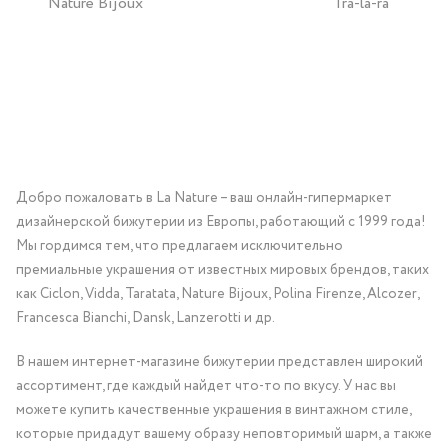
Nature Bijoux
Tra-la-ra
Добро пожаловать в La Nature – ваш онлайн-гипермаркет
дизайнерской бижутерии из Европы, работающий с 1999 года!
Мы гордимся тем, что предлагаем исключительно
премиальные украшения от известных мировых брендов, таких
как Ciclon, Vidda, Taratata, Nature Bijoux, Polina Firenze, Alcozer,
Francesca Bianchi, Dansk, Lanzerotti и др.
В нашем интернет-магазине бижутерии представлен широкий
ассортимент, где каждый найдет что-то по вкусу. У нас вы
можете купить качественные украшения в винтажном стиле,
которые придадут вашему образу неповторимый шарм, а также