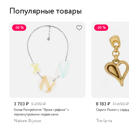
Популярные товары
-30 %
-30 %
3 703 ₽
5 290 ₽
8 183 ₽
11 690 ₽
Колье Pampelonne "Яркая графика" с
Серьги Pasion с серд
перламутровыми подвесками
Nature Bijoux
Tra-la-ra