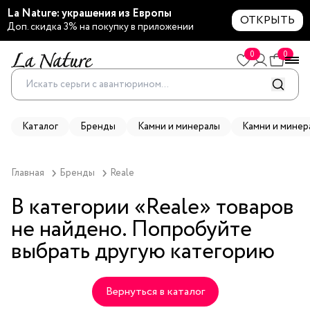
La Nature: украшения из Европы
ОТКРЫТЬ
Доп. скидка 3% на покупку в приложении
0
0
Каталог
Бренды
Камни и минералы
Камни и минер
Главная
Бренды
Reale
В категории «
Reale
» товаров
не найдено. Попробуйте
выбрать другую категорию
Вернуться в каталог