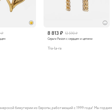
8 813 ₽
0 ₽
12 590 ₽
дцем
Серьги Pasion с сердцем и цепями
Tra-la-ra
йнерской бижутерии из Европы, работающий с 1999 года! Мы горди