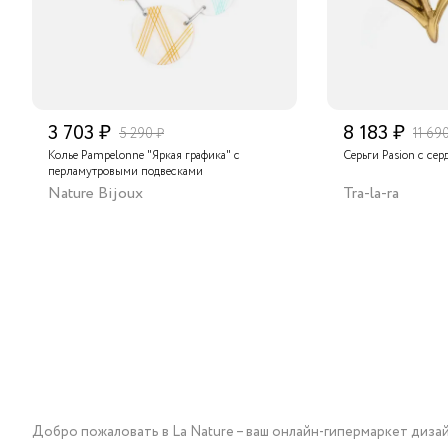
3 703 ₽
8 183 ₽
5 290 ₽
11 69
Колье Pampelonne "Яркая графика" с
Серьги Pasion с сер
перламутровыми подвесками
Nature Bijoux
Tra-la-ra
Добро пожаловать в La Nature – ваш онлайн-гипермаркет диза