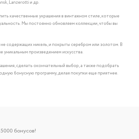
nsk, Lanzerotti и др.
упить качественные украшения в винтажном стиле, которые
уальность. Мы постоянно обновляем коллекции, чтобы вы
 не содержащих никель, и покрыты серебром или золотом. В
ие уникальным произведением искусства.
ашения, сделать окончательный выбор, а также подобрать
одную бонусную программу, делая покупки еще приятнее.
 5000 бонусов!