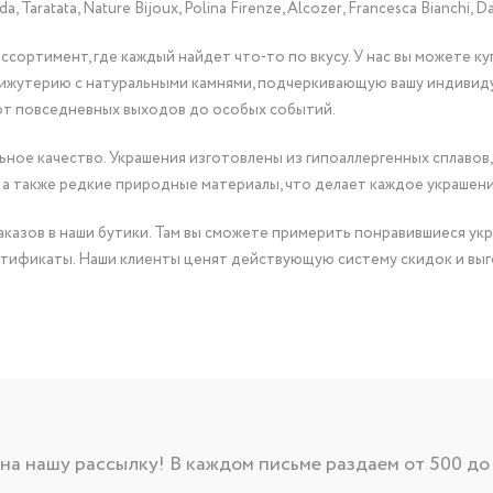
Taratata, Nature Bijoux, Polina Firenze, Alcozer, Francesca Bianchi, Da
сортимент, где каждый найдет что-то по вкусу. У нас вы можете к
бижутерию с натуральными камнями, подчеркивающую вашу индивид
от повседневных выходов до особых событий.
ное качество. Украшения изготовлены из гипоаллергенных сплавов,
 а также редкие природные материалы, что делает каждое украшен
казов в наши бутики. Там вы сможете примерить понравившиеся укр
тификаты. Наши клиенты ценят действующую систему скидок и выг
а нашу рассылку! В каждом письме раздаем от 500 до