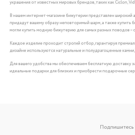
украшения от известных мировых брендов, таких как Ciclon, Vidda, 
В нашем интернет-магазине бижутерии представлен широкий ас
придадут вашему образу неповторимый шарм, а также купить 
могли купить модную бижутерию для самых разных поводов – 
Каждое изделие проходит строгий отбор, гарантируя премиаль
дизайне используются натуральные и полудрагоценные камни,
Для вашего удобства мы обеспечиваем бесплатную доставку за
идеальные подарки для близких и приобрести подарочные сер
Подпишитесь н