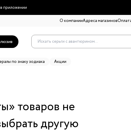
 в приложении
О компании
Адреса магазинов
Оплата
люзив
ералы по знаку зодиака
Акции
ты
» товаров не
выбрать другую