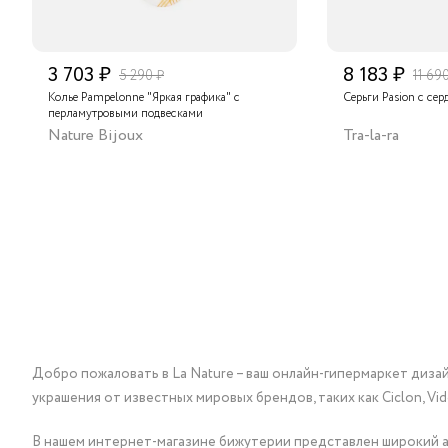
3 703 ₽
8 183 ₽
5 290 ₽
11 69
Колье Pampelonne "Яркая графика" с
Серьги Pasion с сер
перламутровыми подвесками
Nature Bijoux
Tra-la-ra
Добро пожаловать в La Nature – ваш онлайн-гипермаркет диза
украшения от известных мировых брендов, таких как Ciclon, Vidda, 
В нашем интернет-магазине бижутерии представлен широкий ас