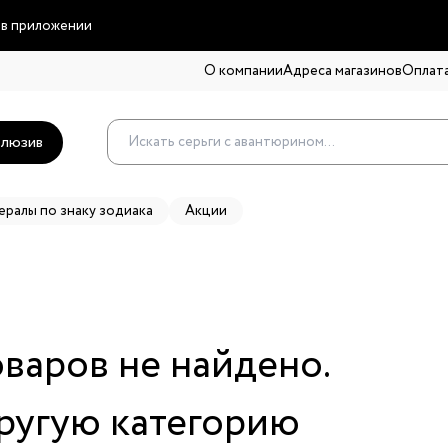
 в приложении
О компании
Адреса магазинов
Оплата
люзив
ералы по знаку зодиака
Акции
оваров не найдено.
ругую категорию