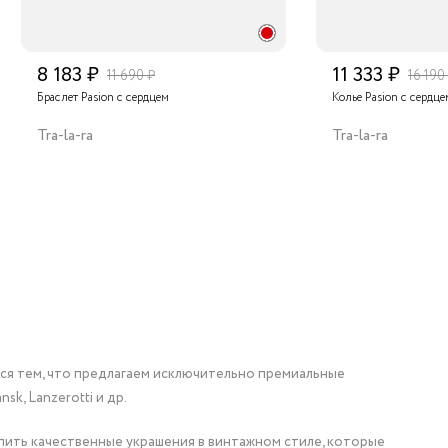
8 183 ₽
11 333 ₽
11 690 ₽
16 190
Браслет Pasion с сердцем
Колье Pasion с сердце
Tra-la-ra
Tra-la-ra
мся тем, что предлагаем исключительно премиальные
nsk, Lanzerotti и др.
упить качественные украшения в винтажном стиле, которые