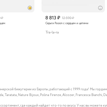
8 813 ₽
0 ₽
12 590 ₽
дцем
Серьги Pasion с сердцем и цепями
Tra-la-ra
йнерской бижутерии из Европы, работающий с 1999 года! Мы горди
Taratata, Nature Bijoux, Polina Firenze, Alcozer, Francesca Bianchi, Da
сортимент, где каждый найдет что-то по вкусу. У нас вы можете к