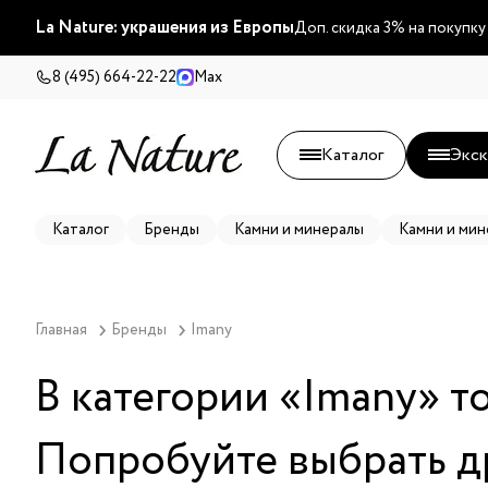
La Nature: украшения из Европы
Доп. скидка 3% на покупку
8 (495) 664-22-22
Max
Каталог
Экск
Каталог
Бренды
Камни и минералы
Камни и мин
Главная
Бренды
Imany
В категории «
Imany
» т
Попробуйте выбрать д