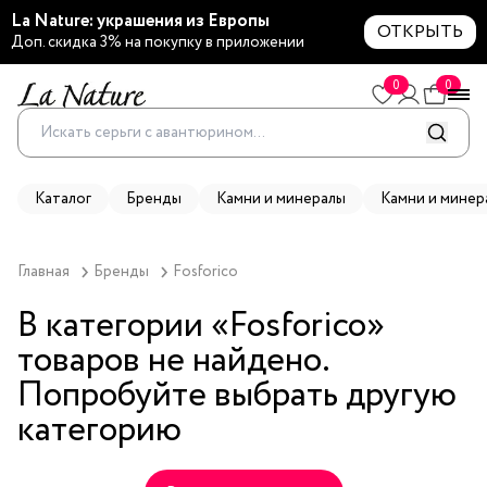
La Nature: украшения из Европы
ОТКРЫТЬ
Доп. скидка 3% на покупку в приложении
0
0
Каталог
Бренды
Камни и минералы
Камни и минер
Главная
Бренды
Fosforico
В категории «
Fosforico
»
товаров не найдено.
Попробуйте выбрать другую
категорию