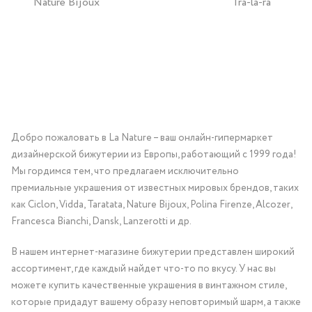
Nature Bijoux
Tra-la-ra
Добро пожаловать в La Nature – ваш онлайн-гипермаркет
дизайнерской бижутерии из Европы, работающий с 1999 года!
Мы гордимся тем, что предлагаем исключительно
премиальные украшения от известных мировых брендов, таких
как Ciclon, Vidda, Taratata, Nature Bijoux, Polina Firenze, Alcozer,
Francesca Bianchi, Dansk, Lanzerotti и др.
В нашем интернет-магазине бижутерии представлен широкий
ассортимент, где каждый найдет что-то по вкусу. У нас вы
можете купить качественные украшения в винтажном стиле,
которые придадут вашему образу неповторимый шарм, а также