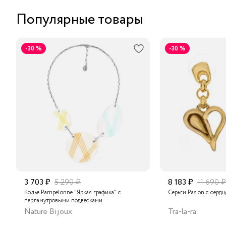
Популярные товары
-30 %
-30 %
3 703 ₽
5 290 ₽
8 183 ₽
11 690 ₽
Колье Pampelonne "Яркая графика" с
Серьги Pasion с серд
перламутровыми подвесками
Nature Bijoux
Tra-la-ra