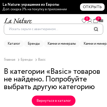
La Nature: украшения из Европы
ОТКРЫТЬ
Доп. скидка 3% на покупку в приложении
0
0
Каталог
Бренды
Камни и минералы
Камни и минер
Главная
Бренды
Basic
В категории «
Basic
» товаров
не найдено. Попробуйте
выбрать другую категорию
Вернуться в каталог