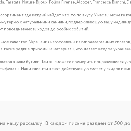
Taratata, Nature Bijoux, Polina Firenze, Alcozer, Francesca Bianchi, Da
сортимент, где каждый найдет что-то по вкусу. У нас вы можете к
бижутерию с натуральными камнями, подчеркивающую вашу индивид
от повседневных выходов до особых событий.
ное качество. Украшения изготовлены из гипоаллергенных сплавов,
 а также редкие природные материалы, что делает каждое украшен
казов в наши бутики. Там вы сможете примерить понравившиеся укр
тификаты. Наши клиенты ценят действующую систему скидок и выг
а нашу рассылку! В каждом письме раздаем от 500 до