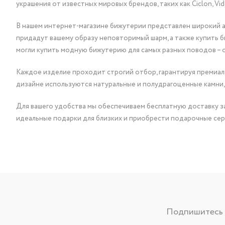
украшения от известных мировых брендов, таких как Ciclon, Vidda, 
В нашем интернет-магазине бижутерии представлен широкий ас
придадут вашему образу неповторимый шарм, а также купить 
могли купить модную бижутерию для самых разных поводов – 
Каждое изделие проходит строгий отбор, гарантируя премиаль
дизайне используются натуральные и полудрагоценные камни,
Для вашего удобства мы обеспечиваем бесплатную доставку за
идеальные подарки для близких и приобрести подарочные сер
Подпишитесь н