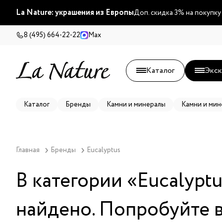
La Nature: украшения из Европы
Доп. скидка 3% на покупку
8 (495) 664-22-22
Max
Каталог
Экск
Каталог
Бренды
Камни и минералы
Камни и мин
Главная
Бренды
Eucalyptus
В категории «
Eucalyptu
найдено. Попробуйте 