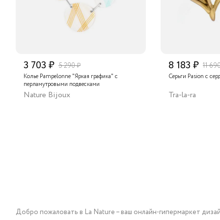
3 703 ₽
8 183 ₽
5 290 ₽
11 69
Колье Pampelonne "Яркая графика" с
Серьги Pasion с сер
перламутровыми подвесками
Nature Bijoux
Tra-la-ra
Добро пожаловать в La Nature – ваш онлайн-гипермаркет диза