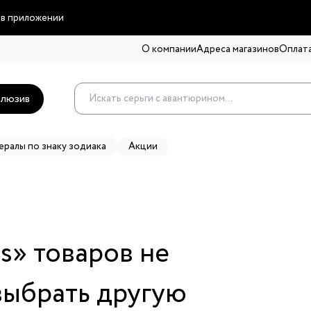
 в приложении
О компании
Адреса магазинов
Оплата
люзив
ералы по знаку зодиака
Акции
s
» товаров не
выбрать другую