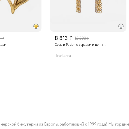
8 813 ₽
0 ₽
12 590 ₽
дцем
Серьги Pasion с сердцем и цепями
Tra-la-ra
йнерской бижутерии из Европы, работающий с 1999 года! Мы горди