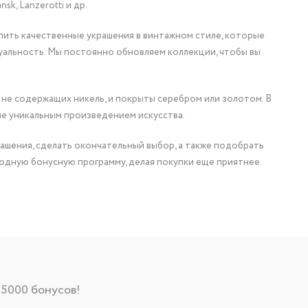
nsk, Lanzerotti и др.
упить качественные украшения в винтажном стиле, которые
уальность. Мы постоянно обновляем коллекции, чтобы вы
 не содержащих никель, и покрыты серебром или золотом. В
ие уникальным произведением искусства.
ашения, сделать окончательный выбор, а также подобрать
одную бонусную программу, делая покупки еще приятнее.
 5000 бонусов!