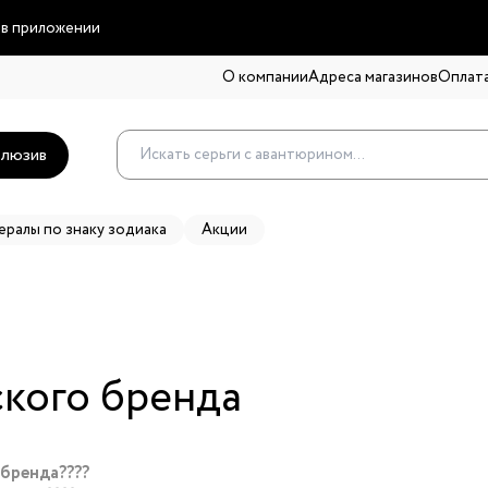
 в приложении
О компании
Адреса магазинов
Оплата
люзив
ералы по знаку зодиака
Акции
ского бренда
 бренда????