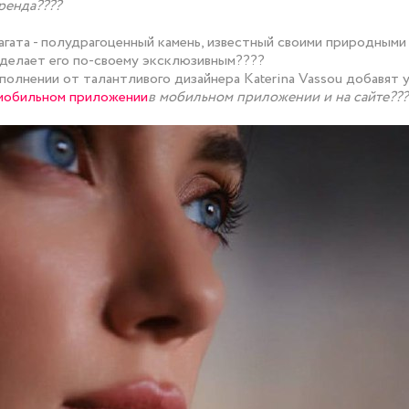
ренда????
гата - полудрагоценный камень, известный своими природными
делает его по-своему эксклюзивным????
сполнении от талантливого дизайнера Katerina Vassou добавят
 мобильном приложении
в мобильном приложении
и на сайте???