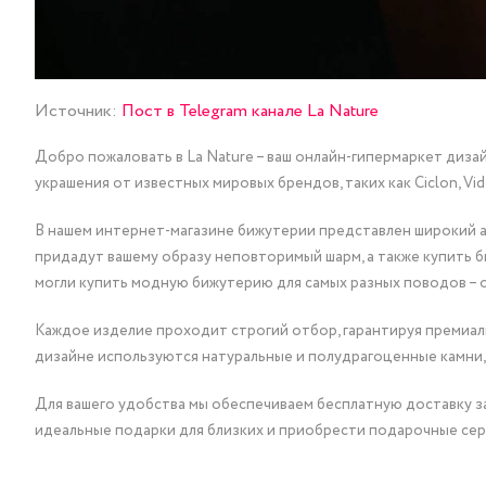
Источник:
Пост в Telegram канале La Nature
Добро пожаловать в La Nature – ваш онлайн-гипермаркет диза
украшения от известных мировых брендов, таких как Ciclon, Vidda, 
В нашем интернет-магазине бижутерии представлен широкий ас
придадут вашему образу неповторимый шарм, а также купить 
могли купить модную бижутерию для самых разных поводов – 
Каждое изделие проходит строгий отбор, гарантируя премиаль
дизайне используются натуральные и полудрагоценные камни,
Для вашего удобства мы обеспечиваем бесплатную доставку за
идеальные подарки для близких и приобрести подарочные сер