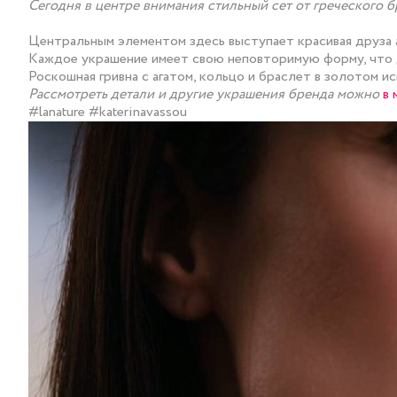
Сегодня в центре внимания стильный сет от греческого б
Центральным элементом здесь выступает красивая друза а
Каждое украшение имеет свою неповторимую форму, что 
Роскошная гривна с агатом, кольцо и браслет в золотом и
Рассмотреть детали и другие украшения бренда можно
в
#lanature #katerinavassou