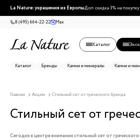
La Nature: украшения из Европы
Доп. скидка 3% на покупку
8 (495) 664-22-22
Max
Каталог
Экск
Каталог
Бренды
Камни и минералы
Камни и мин
Главная
Акции
Стильный сет от греческого бренда
Стильный сет от грече
Сегодня в центре внимания стильный сет от греческого