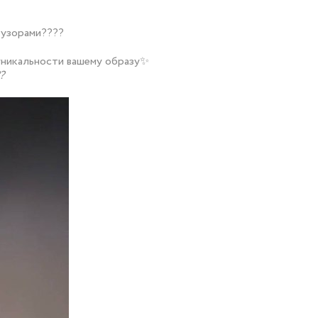
 узорами????
 уникальности вашему образу✨
?