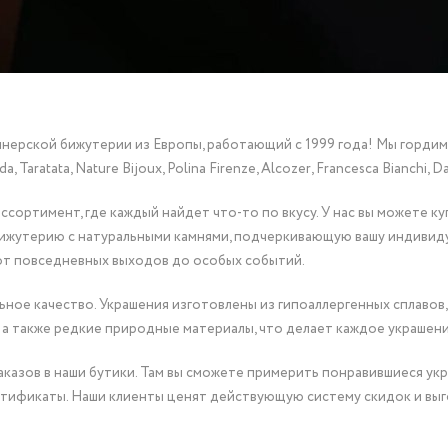
йнерской бижутерии из Европы, работающий с 1999 года! Мы горди
Taratata, Nature Bijoux, Polina Firenze, Alcozer, Francesca Bianchi, Da
сортимент, где каждый найдет что-то по вкусу. У нас вы можете к
бижутерию с натуральными камнями, подчеркивающую вашу индивид
от повседневных выходов до особых событий.
ное качество. Украшения изготовлены из гипоаллергенных сплавов,
 а также редкие природные материалы, что делает каждое украшен
казов в наши бутики. Там вы сможете примерить понравившиеся укр
тификаты. Наши клиенты ценят действующую систему скидок и выг