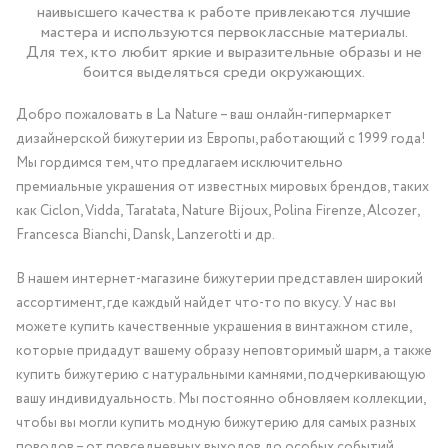
наивысшего качества к работе привлекаются лучшие
мастера и используются первоклассные материалы.
Для тех, кто любит яркие и выразительные образы и не
боится выделяться среди окружающих.
Добро пожаловать в La Nature – ваш онлайн-гипермаркет
дизайнерской бижутерии из Европы, работающий с 1999 года!
Мы гордимся тем, что предлагаем исключительно
премиальные украшения от известных мировых брендов, таких
как Ciclon, Vidda, Taratata, Nature Bijoux, Polina Firenze, Alcozer,
Francesca Bianchi, Dansk, Lanzerotti и др.
В нашем интернет-магазине бижутерии представлен широкий
ассортимент, где каждый найдет что-то по вкусу. У нас вы
можете купить качественные украшения в винтажном стиле,
которые придадут вашему образу неповторимый шарм, а также
купить бижутерию с натуральными камнями, подчеркивающую
вашу индивидуальность. Мы постоянно обновляем коллекции,
чтобы вы могли купить модную бижутерию для самых разных
поводов – от повседневных выходов до особых событий.