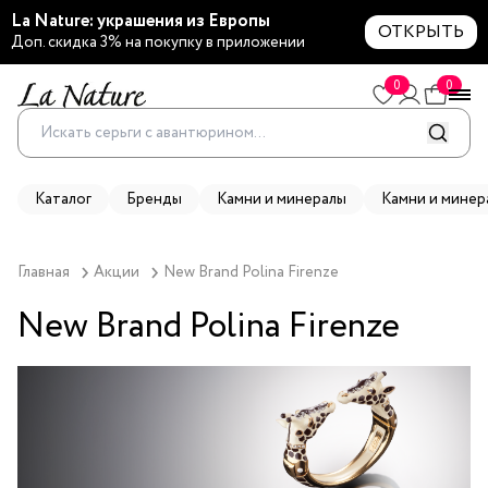
La Nature: украшения из Европы
ОТКРЫТЬ
Доп. скидка 3% на покупку в приложении
0
0
Каталог
Бренды
Камни и минералы
Камни и минер
Главная
Акции
New Brand Polina Firenze
New Brand Polina Firenze