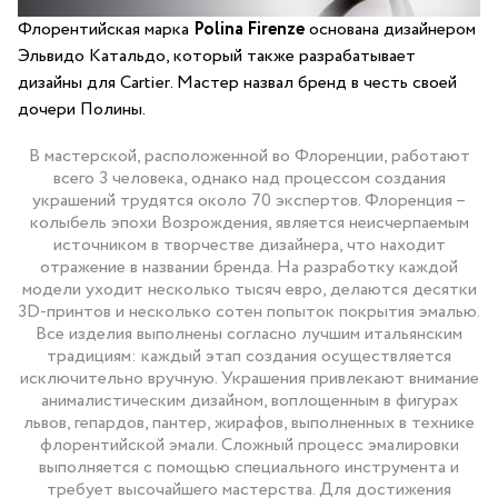
Флорентийская марка
Polina Firenze
основана дизайнером
Эльвидо Катальдо, который также разрабатывает
дизайны для Cartier. Мастер назвал бренд в честь своей
дочери Полины.
В мастерской, расположенной во Флоренции, работают
всего 3 человека, однако над процессом создания
украшений трудятся около 70 экспертов. Флоренция –
колыбель эпохи Возрождения, является неисчерпаемым
источником в творчестве дизайнера, что находит
отражение в названии бренда. На разработку каждой
модели уходит несколько тысяч евро, делаются десятки
3D-принтов и несколько сотен попыток покрытия эмалью.
Все изделия выполнены согласно лучшим итальянским
традициям: каждый этап создания осуществляется
исключительно вручную. Украшения привлекают внимание
анималистическим дизайном, воплощенным в фигурах
львов, гепардов, пантер, жирафов, выполненных в технике
флорентийской эмали. Сложный процесс эмалировки
выполняется с помощью специального инструмента и
требует высочайшего мастерства. Для достижения