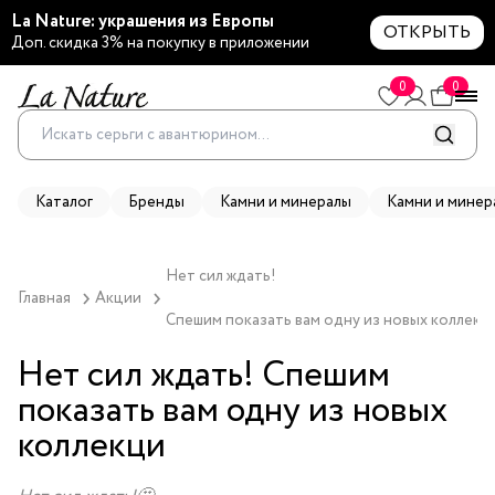
La Nature: украшения из Европы
ОТКРЫТЬ
Доп. скидка 3% на покупку в приложении
0
0
Каталог
Бренды
Камни и минералы
Камни и минер
Нет сил ждать! 

Главная
Акции
Спешим показать вам одну из новых коллекц
Нет сил ждать! Спешим
показать вам одну из новых
коллекци