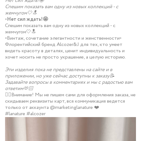
Нет сил ждать!🤩
Спешим показать вам одну из новых коллекций - с
жемчугом🤍🔝
▫️
Нет сил ждать!🤩
Спешим показать вам одну из новых коллекций - с
жемчугом🤍🔝
▫️Винтаж, сочетание элегантности и женственности▫️
Флорентийский бренд Alcozer&J для тех, кто умеет
видеть красоту в деталях, ценит индивидуальность и
хочет носить не просто украшение, а целую историю.
Эти изделия пока не представлены на сайте и в
приложении, но уже сейчас доступны к заказу📝
Задавайте вопросы в комментариях и мы с радостью вам
ответим🫶🏻
👆🏻Внимание! Мы не пишем сами для оформления заказа, не
скидываем реквизиты карт, вся коммуникация ведется
только от аккаунта @marketinglanature ❤️
#lanature #alcozer