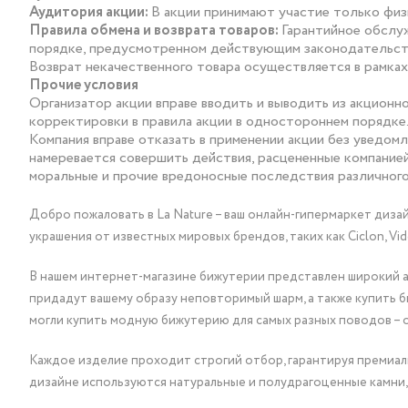
Аудитория акции:
В акции принимают участие только физ
Правила обмена и возврата товаров:
Гарантийное обслуж
порядке, предусмотренном действующим законодательст
Возврат некачественного товара осуществляется в рамках
Прочие условия
Организатор акции вправе вводить и выводить из акционн
корректировки в правила акции в одностороннем порядке
Компания вправе отказать в применении акции без уведомл
намеревается совершить действия, расцененные компанией
моральные и прочие вредоносные последствия различного 
Добро пожаловать в La Nature – ваш онлайн-гипермаркет диза
украшения от известных мировых брендов, таких как Ciclon, Vidda, 
В нашем интернет-магазине бижутерии представлен широкий ас
придадут вашему образу неповторимый шарм, а также купить 
могли купить модную бижутерию для самых разных поводов – 
Каждое изделие проходит строгий отбор, гарантируя премиаль
дизайне используются натуральные и полудрагоценные камни,