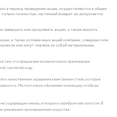
ного в период проведения акции, осуществляются в общем
н только полностью, частичный возврат не допускается.
о завершать или продлевать акцию, а также вносить
акции, а также условия иных акций компании; совершил или
овлекли или могут повлечь за собой материальные,
мся тем, что предлагаем исключительно премиальные
nsk, Lanzerotti и др.
упить качественные украшения в винтажном стиле, которые
уальность. Мы постоянно обновляем коллекции, чтобы вы
 не содержащих никель, и покрыты серебром или золотом. В
ие уникальным произведением искусства.