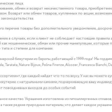
ические лица.
ивание, обмен и возврат некачественного товара, приобретен
вом.
Возврат или обмен товаров, купленных по акции, возможе
 законодательства.
ого перечня товары без дополнительного уведомления, досрочн
.
ения в случаях, если клиент не соблюдает настоящие правила 
 как мошеннические, обман или прочие манипуляции, которые п
типа и степени для компании.
йнерской бижутерии из Европы, работающий с 1999 года! Мы горди
Taratata, Nature Bijoux, Polina Firenze, Alcozer, Francesca Bianchi, Da
сортимент, где каждый найдет что-то по вкусу. У нас вы можете к
бижутерию с натуральными камнями, подчеркивающую вашу индивид
от повседневных выходов до особых событий.
ное качество. Украшения изготовлены из гипоаллергенных сплавов,
 а также редкие природные материалы, что делает каждое украшен