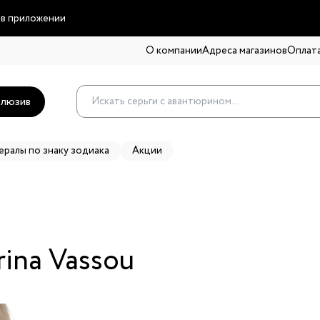
 в приложении
О компании
Адреса магазинов
Оплата
люзив
ералы по знаку зодиака
Акции
ina Vassou