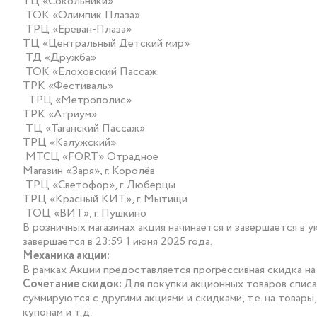
ТЦ «Сокольники»
ТОК «Олимпик Плаза»
ТРЦ «Ереван-Плаза»
ТЦ «Центральный Детский мир»
ТД «Дружба»
ТОК «Елоховский Пассаж
ТРК «Фестиваль»
ТРЦ «Метрополис»
ТРК «Атриум»
ТЦ «Таганский Пассаж»
ТРЦ «Калужский»
МТСЦ «FORT» Отрадное
Магазин «Заря», г. Королёв
ТРЦ «Светофор», г. Люберцы
ТРЦ «Красный КИТ», г. Мытищи
ТОЦ «ВИТ», г. Пушкино
В розничных магазинах акция начинается и завершается в 
завершается в 23:59 1 июня 2025 года.
Механика акции:
В рамках Акции предоставляется прогрессивная скидка на
Сочетание скидок:
Для покупки акционных товаров списа
суммируются с другими акциями и скидками, т.е. на товар
купонам и т.д.