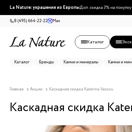
La Nature: украшения из Европы
Доп. скидка 3% на покупку
8 (495) 664-22-22
Max
Каталог
Экск
Каталог
Бренды
Камни и минералы
Камни и мин
Главная
Акции
Каскадная скидка Katerina Vassou
Каскадная скидка Kater