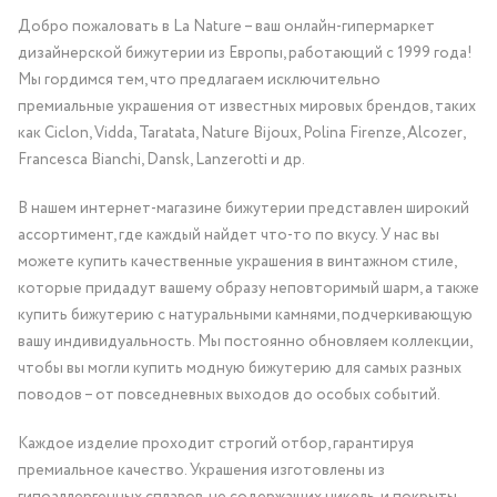
Добро пожаловать в La Nature – ваш онлайн-гипермаркет
дизайнерской бижутерии из Европы, работающий с 1999 года!
Мы гордимся тем, что предлагаем исключительно
премиальные украшения от известных мировых брендов, таких
как Ciclon, Vidda, Taratata, Nature Bijoux, Polina Firenze, Alcozer,
Francesca Bianchi, Dansk, Lanzerotti и др.
В нашем интернет-магазине бижутерии представлен широкий
ассортимент, где каждый найдет что-то по вкусу. У нас вы
можете купить качественные украшения в винтажном стиле,
которые придадут вашему образу неповторимый шарм, а также
купить бижутерию с натуральными камнями, подчеркивающую
вашу индивидуальность. Мы постоянно обновляем коллекции,
чтобы вы могли купить модную бижутерию для самых разных
поводов – от повседневных выходов до особых событий.
Каждое изделие проходит строгий отбор, гарантируя
премиальное качество. Украшения изготовлены из
гипоаллергенных сплавов, не содержащих никель, и покрыты