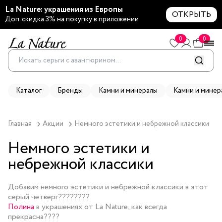
La Nature: украшения из Европы
ОТКРЫТЬ
Доп. скидка 3% на покупку в приложении
0
0
Каталог
Бренды
Камни и минералы
Камни и минер
Главная
Акции
Немного эстетики и небрежной классики 
Немного эстетики и
небрежной классики
Добавим немного эстетики и небрежной классики в этот
серый четверг????????
Полина
в украшениях от La Nature, как всегда
прекрасна????