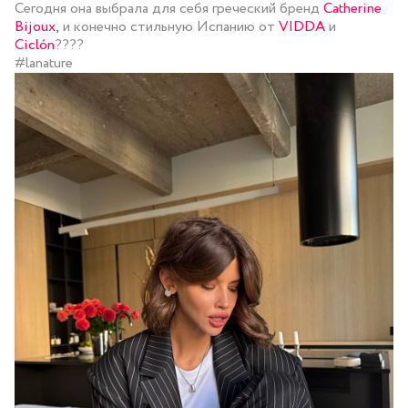
Сегодня она выбрала для себя греческий бренд
Catherine
Bijoux,
и конечно стильную Испанию от
VIDDA
и
Ciclón
????
#lanature