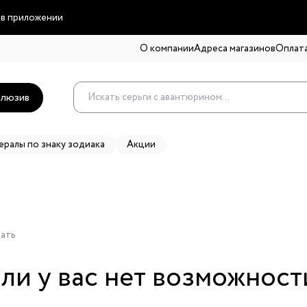
 в приложении
О компании
Адреса магазинов
Оплата
люзив
ералы по знаку зодиака
Акции
вать
ли у вас нет возможност