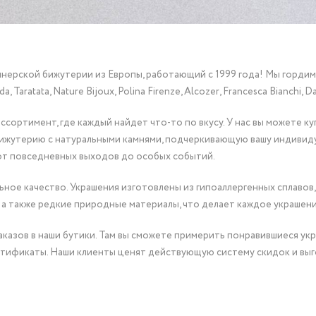
йнерской бижутерии из Европы, работающий с 1999 года! Мы горди
Taratata, Nature Bijoux, Polina Firenze, Alcozer, Francesca Bianchi, Da
сортимент, где каждый найдет что-то по вкусу. У нас вы можете к
бижутерию с натуральными камнями, подчеркивающую вашу индивид
от повседневных выходов до особых событий.
ное качество. Украшения изготовлены из гипоаллергенных сплавов,
 а также редкие природные материалы, что делает каждое украшен
казов в наши бутики. Там вы сможете примерить понравившиеся укр
тификаты. Наши клиенты ценят действующую систему скидок и выг