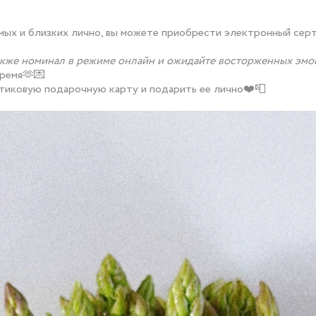
мых и близких лично, вы можете приобрести электронный серт
также номинал в режиме онлайн и ожидайте восторженных эм
время🫶💌
стиковую подарочную карту и подарить ее лично❤️📮