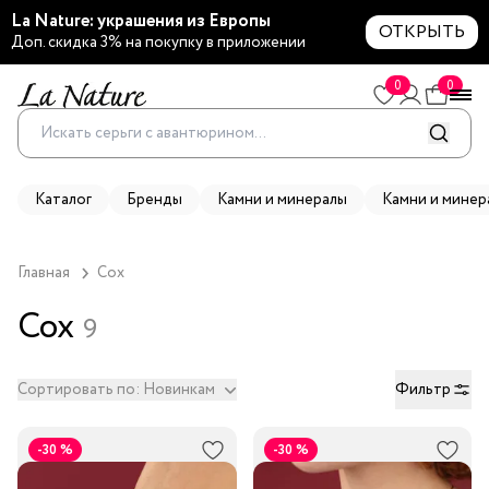
La Nature: украшения из Европы
ОТКРЫТЬ
Доп. скидка 3% на покупку в приложении
0
0
Каталог
Бренды
Камни и минералы
Камни и минер
Главная
 Cox
Cox
9
Сортировать по:
Новинкам
Фильтр
-30 %
-30 %