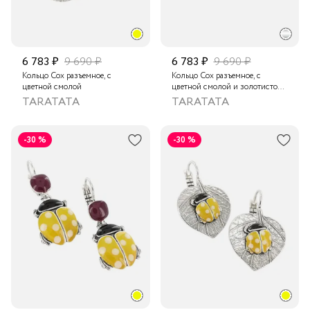
6 783 ₽
9 690 ₽
6 783 ₽
9 690 ₽
Кольцо Cox разъемное, с
Кольцо Cox разъемное, с
цветной смолой
цветной смолой и золотистой
краской
TARATATA
TARATATA
-30 %
-30 %