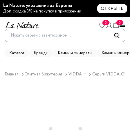
La Nature: украшения из Европы
ОТКРЫТЬ
Доп. скидка 3% на покупку в приложении
0
0
Каталог
Бренды
Камни и минералы
Камни и минер
Главная
Элитная бижутерия
VIDDA
Серьги VIDDA, Olym
▼