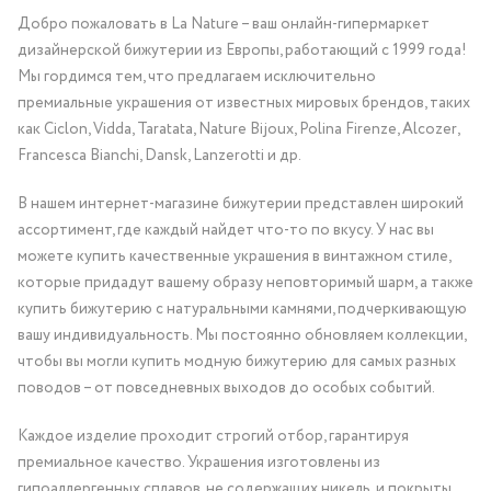
Добро пожаловать в La Nature – ваш онлайн-гипермаркет
дизайнерской бижутерии из Европы, работающий с 1999 года!
Мы гордимся тем, что предлагаем исключительно
премиальные украшения от известных мировых брендов, таких
как Ciclon, Vidda, Taratata, Nature Bijoux, Polina Firenze, Alcozer,
Francesca Bianchi, Dansk, Lanzerotti и др.
В нашем интернет-магазине бижутерии представлен широкий
ассортимент, где каждый найдет что-то по вкусу. У нас вы
можете купить качественные украшения в винтажном стиле,
которые придадут вашему образу неповторимый шарм, а также
купить бижутерию с натуральными камнями, подчеркивающую
вашу индивидуальность. Мы постоянно обновляем коллекции,
чтобы вы могли купить модную бижутерию для самых разных
поводов – от повседневных выходов до особых событий.
Каждое изделие проходит строгий отбор, гарантируя
премиальное качество. Украшения изготовлены из
гипоаллергенных сплавов, не содержащих никель, и покрыты