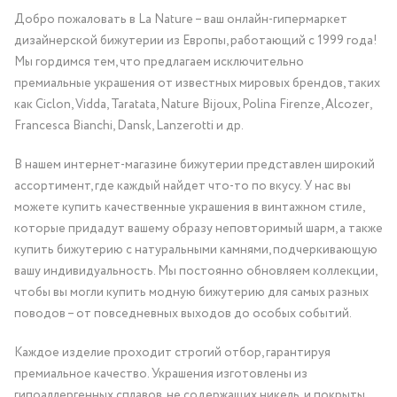
Добро пожаловать в La Nature – ваш онлайн-гипермаркет
дизайнерской бижутерии из Европы, работающий с 1999 года!
Мы гордимся тем, что предлагаем исключительно
премиальные украшения от известных мировых брендов, таких
как Ciclon, Vidda, Taratata, Nature Bijoux, Polina Firenze, Alcozer,
Francesca Bianchi, Dansk, Lanzerotti и др.
В нашем интернет-магазине бижутерии представлен широкий
ассортимент, где каждый найдет что-то по вкусу. У нас вы
можете купить качественные украшения в винтажном стиле,
которые придадут вашему образу неповторимый шарм, а также
купить бижутерию с натуральными камнями, подчеркивающую
вашу индивидуальность. Мы постоянно обновляем коллекции,
чтобы вы могли купить модную бижутерию для самых разных
поводов – от повседневных выходов до особых событий.
Каждое изделие проходит строгий отбор, гарантируя
премиальное качество. Украшения изготовлены из
гипоаллергенных сплавов, не содержащих никель, и покрыты