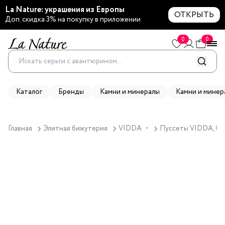
La Nature: украшения из Европы
ОТКРЫТЬ
Доп. скидка 3% на покупку в приложении
0
0
Каталог
Бренды
Камни и минералы
Камни и минер
Главная
Элитная бижутерия
VIDDA
Пуссеты VIDDA, Oly
▼