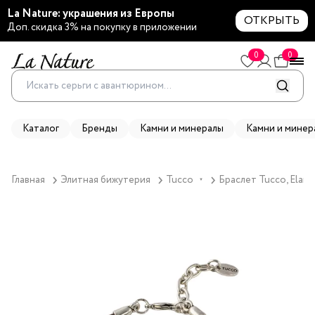
La Nature: украшения из Европы
ОТКРЫТЬ
Доп. скидка 3% на покупку в приложении
0
0
Каталог
Бренды
Камни и минералы
Камни и минер
Главная
Элитная бижутерия
Tucco
Браслет Tucco, Elar
▼