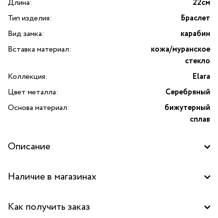
Длина:
22см
Тип изделия:
Браслет
Вид замка:
карабин
Вставка материал:
кожа/муранское
стекло
Коллекция:
Elara
Цвет металла:
Серебряный
Основа материал:
бижутерный
сплав
Описание
Браслет Elara кожаный, с муранским стеклом — стильное
Наличие в магазинах
украшение для ценителей изысканной бижутерии
и утончённых аксессуаров. Изготовленный брендом
Бутик "La Nature" в ТД "Дружба", Москва
Tucco, этот браслет гармонично сочетает в себе
Как получить заказ
классический дизайн и современные материалы. Основой