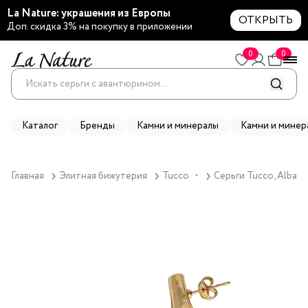
La Nature: украшения из Европы
ОТКРЫТЬ
Доп. скидка 3% на покупку в приложении
0
0
Каталог
Бренды
Камни и минералы
Камни и минер
Главная
Элитная бижутерия
Tucco
Серьги Tucco, Alba, 
▼