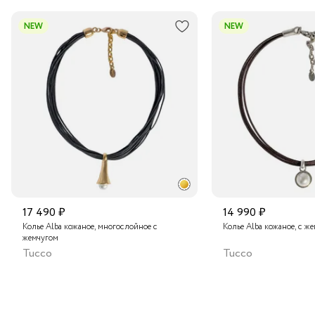
В пункт выдачи заказов Boxberry
NEW
NEW
Транспортной компанией по России
Подробнее о сроках доставки
17 490 ₽
14 990 ₽
Колье Alba кожаное, многослойное с
Колье Alba кожаное, с ж
жемчугом
Tucco
Tucco