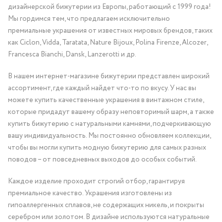
дизайнерской бижутерии из Европы, работающий с 1999 года!
Мы гордимся тем, что предлагаем исключительно
премиальные украшения от известных мировых брендов, таких
как Ciclon, Vidda, Taratata, Nature Bijoux, Polina Firenze, Alcozer,
Francesca Bianchi, Dansk, Lanzerotti и др.
В нашем интернет-магазине бижутерии представлен широкий
ассортимент, где каждый найдет что-то по вкусу. У нас вы
можете купить качественные украшения в винтажном стиле,
которые придадут вашему образу неповторимый шарм, а также
купить бижутерию с натуральными камнями, подчеркивающую
вашу индивидуальность. Мы постоянно обновляем коллекции,
чтобы вы могли купить модную бижутерию для самых разных
поводов – от повседневных выходов до особых событий.
Каждое изделие проходит строгий отбор, гарантируя
премиальное качество. Украшения изготовлены из
гипоаллергенных сплавов, не содержащих никель, и покрыты
серебром или золотом. В дизайне используются натуральные