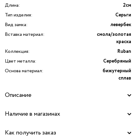
Длина:
2см
Тип изделия:
Серьги
Вид замка:
левербек
Вставка материал:
смола/золотая
краска
Коллекция:
Ruban
Цвет металла:
Серебряный
Основа материал:
бижутерный
сплав
Описание
Серьги Ruban с цветной смолой, нарисованными вручную
Наличие в магазинах
узорами и золотой краской от французского бренда
TARATATA. Коллекция Ruban — это ироничный гимн
Бутик "La Nature" в ТЦ "Ереван-плаза", Москва
творческому процессу и его главным атрибутам. Её
Как получить заказ