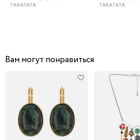
золотой краской
золотой краской
TARATATA
TARATATA
Вам могут понравиться