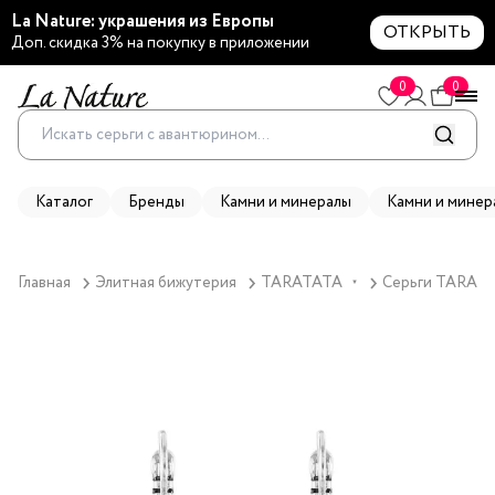
La Nature: украшения из Европы
ОТКРЫТЬ
Доп. скидка 3% на покупку в приложении
0
0
Каталог
Бренды
Камни и минералы
Камни и минер
Главная
Элитная бижутерия
TARATATA
Серьги TARATAT
▼