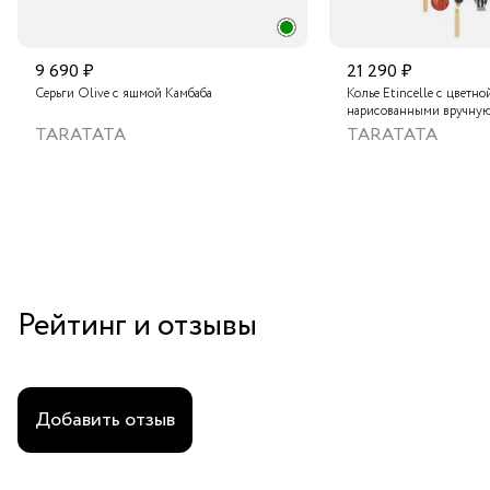
9 690 ₽
21 290 ₽
Серьги Olive с яшмой Камбаба
Колье Etincelle с цветно
нарисованными вручную
слюдяным порошком, зо
TARATATA
TARATATA
стеклянными бусинам и
гематитом
Рейтинг и отзывы
Добавить отзыв