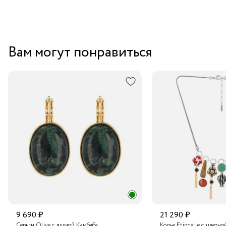
Вам могут понравиться
9 690 ₽
21 290 ₽
Серьги Olive с яшмой Камбаба
Колье Etincelle с цветно