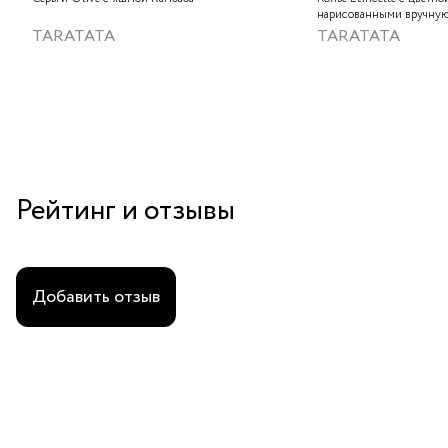
нарисованными вручную
слюдяным порошком, зо
TARATATA
TARATATA
стеклянными бусинам и
гематитом
Рейтинг и отзывы
Добавить отзыв