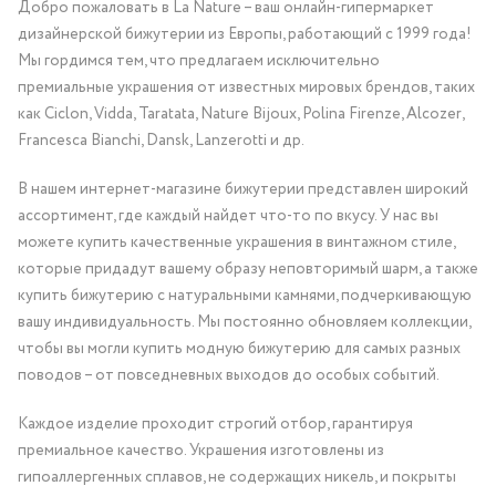
Добро пожаловать в La Nature – ваш онлайн-гипермаркет
дизайнерской бижутерии из Европы, работающий с 1999 года!
Мы гордимся тем, что предлагаем исключительно
премиальные украшения от известных мировых брендов, таких
как Ciclon, Vidda, Taratata, Nature Bijoux, Polina Firenze, Alcozer,
Francesca Bianchi, Dansk, Lanzerotti и др.
В нашем интернет-магазине бижутерии представлен широкий
ассортимент, где каждый найдет что-то по вкусу. У нас вы
можете купить качественные украшения в винтажном стиле,
которые придадут вашему образу неповторимый шарм, а также
купить бижутерию с натуральными камнями, подчеркивающую
вашу индивидуальность. Мы постоянно обновляем коллекции,
чтобы вы могли купить модную бижутерию для самых разных
поводов – от повседневных выходов до особых событий.
Каждое изделие проходит строгий отбор, гарантируя
премиальное качество. Украшения изготовлены из
гипоаллергенных сплавов, не содержащих никель, и покрыты