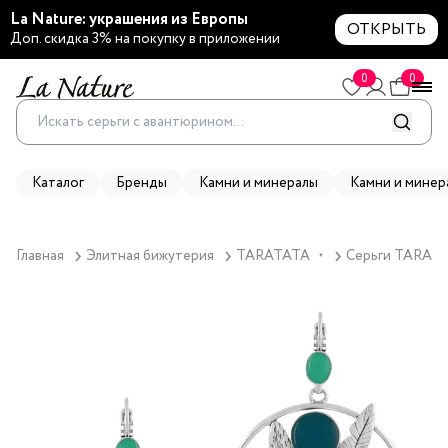
La Nature: украшения из Европы
ОТКРЫТЬ
Доп. скидка 3% на покупку в приложении
0
0
Каталог
Бренды
Камни и минералы
Камни и минер
Главная
Элитная бижутерия
TARATATA
Серьги TARATAT
▼