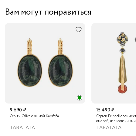
Вам могут понравиться
9 690 ₽
15 490 ₽
Серьги Olive с яшмой Камбаба
Серьги Etincelle асимме
смолой, нарисованными
слюдяным порошком, ст
TARATATA
TARATATA
тонированным гематито
краской