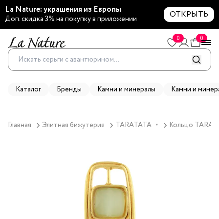
La Nature: украшения из Европы
ОТКРЫТЬ
Доп. скидка 3% на покупку в приложении
0
0
Каталог
Бренды
Камни и минералы
Камни и минер
Главная
Элитная бижутерия
TARATATA
Кольцо TARATAT
▼