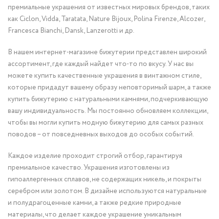
премиальные украшения от известных мировых брендов, таких
как Ciclon, Vidda, Taratata, Nature Bijoux, Polina Firenze, Alcozer,
Francesca Bianchi, Dansk, Lanzerotti и др.
В нашем интернет-магазине бижутерии представлен широкий
ассортимент, где каждый найдет что-то по вкусу. У нас вы
можете купить качественные украшения в винтажном стиле,
которые придадут вашему образу неповторимый шарм, а также
купить бижутерию с натуральными камнями, подчеркивающую
вашу индивидуальность. Мы постоянно обновляем коллекции,
чтобы вы могли купить модную бижутерию для самых разных
поводов – от повседневных выходов до особых событий.
Каждое изделие проходит строгий отбор, гарантируя
премиальное качество. Украшения изготовлены из
гипоаллергенных сплавов, не содержащих никель, и покрыты
серебром или золотом. В дизайне используются натуральные
и полудрагоценные камни, а также редкие природные
материалы, что делает каждое украшение уникальным