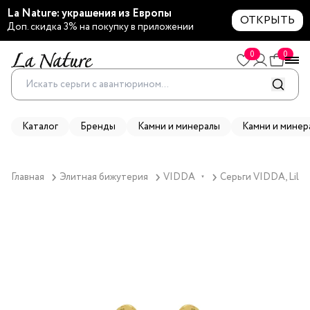
La Nature: украшения из Европы
ОТКРЫТЬ
Доп. скидка 3% на покупку в приложении
0
0
Каталог
Бренды
Камни и минералы
Камни и минер
Главная
Элитная бижутерия
VIDDA
Серьги VIDDA, Lily,
▼