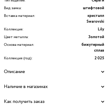
Тип изделия:
Серьги
Вид замка:
штифтовой
Вставка материал:
кристалл
Swarovski
Коллекция:
Lily
Цвет металла:
Золотой
Основа материал:
бижутерный
сплав
Коллекция (год):
2 025
Описание
Серьги Lily с кристаллом Swarovski от испанского бренда
Наличие в магазинах
VIDDA. Lily – это больше, чем просто коллекция
украшений; Это дань уважения возрождению и красоте,
Бутик "La Nature" в ТД "Дружба", Москва
которая расцветает в каждой детали. В центре
Как получить заказ
композиции — сверкающий кристалл Swarovski, который