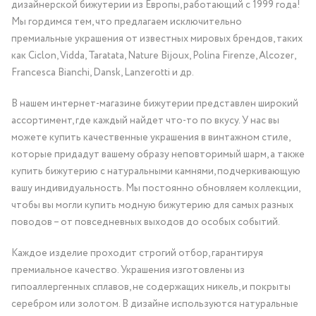
дизайнерской бижутерии из Европы, работающий с 1999 года!
Мы гордимся тем, что предлагаем исключительно
премиальные украшения от известных мировых брендов, таких
как Ciclon, Vidda, Taratata, Nature Bijoux, Polina Firenze, Alcozer,
Francesca Bianchi, Dansk, Lanzerotti и др.
В нашем интернет-магазине бижутерии представлен широкий
ассортимент, где каждый найдет что-то по вкусу. У нас вы
можете купить качественные украшения в винтажном стиле,
которые придадут вашему образу неповторимый шарм, а также
купить бижутерию с натуральными камнями, подчеркивающую
вашу индивидуальность. Мы постоянно обновляем коллекции,
чтобы вы могли купить модную бижутерию для самых разных
поводов – от повседневных выходов до особых событий.
Каждое изделие проходит строгий отбор, гарантируя
премиальное качество. Украшения изготовлены из
гипоаллергенных сплавов, не содержащих никель, и покрыты
серебром или золотом. В дизайне используются натуральные