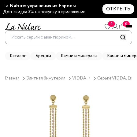
La Nature: украшения из Европы
ОТКРЫТЬ
Доп. скидка 3% на покупку в приложении
0
0
Каталог
Бренды
Камни и минералы
Камни и минер
Главная
Элитная бижутерия
VIDDA
Серьги VIDDA, Etern
▼