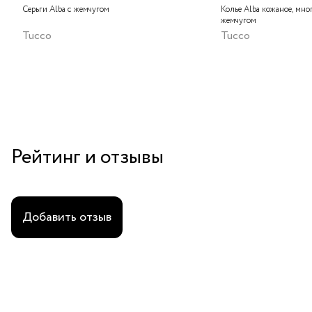
Серьги Alba с жемчугом
Колье Alba кожаное, мно
жемчугом
Tucco
Tucco
Рейтинг и отзывы
Добавить отзыв