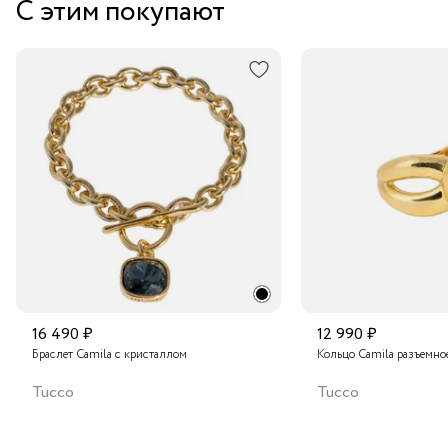
С этим покупают
Штифтовой замок обеспечивает надёжную фиксацию
Курьером за 1-2 дня
и комфортное ношение на протяжении всего дня.
В пункт выдачи заказов Boxberry
Транспортной компанией по России
Подробнее о сроках доставки
16 490 ₽
12 990 ₽
Браслет Camila с кристаллом
Кольцо Camila разъемно
Tucco
Tucco