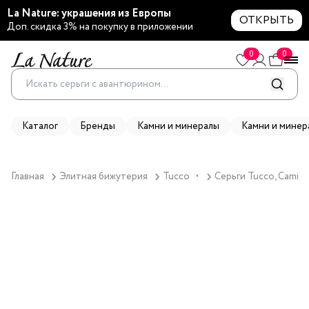
La Nature: украшения из Европы
ОТКРЫТЬ
Доп. скидка 3% на покупку в приложении
0
0
Каталог
Бренды
Камни и минералы
Камни и минер
Главная
Элитная бижутерия
Tucco
Серьги Tucco, Camila
▼