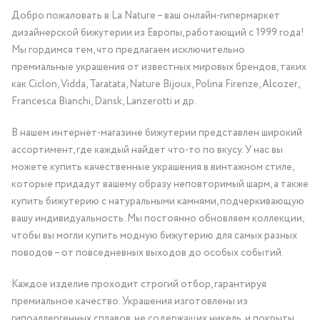
Добро пожаловать в La Nature – ваш онлайн-гипермаркет
дизайнерской бижутерии из Европы, работающий с 1999 года!
Мы гордимся тем, что предлагаем исключительно
премиальные украшения от известных мировых брендов, таких
как Ciclon, Vidda, Taratata, Nature Bijoux, Polina Firenze, Alcozer,
Francesca Bianchi, Dansk, Lanzerotti и др.
В нашем интернет-магазине бижутерии представлен широкий
ассортимент, где каждый найдет что-то по вкусу. У нас вы
можете купить качественные украшения в винтажном стиле,
которые придадут вашему образу неповторимый шарм, а также
купить бижутерию с натуральными камнями, подчеркивающую
вашу индивидуальность. Мы постоянно обновляем коллекции,
чтобы вы могли купить модную бижутерию для самых разных
поводов – от повседневных выходов до особых событий.
Каждое изделие проходит строгий отбор, гарантируя
премиальное качество. Украшения изготовлены из
гипоаллергенных сплавов, не содержащих никель, и покрыты