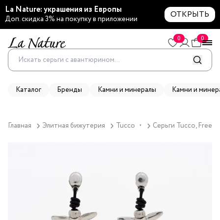
La Nature: украшения из Европы
ОТКРЫТЬ
Доп. скидка 3% на покупку в приложении
0
0
Каталог
Бренды
Камни и минералы
Камни и минер
Главная
Элитная бижутерия
Tucco
Серьги Tucco, Freed
▼