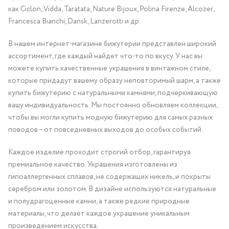
как Ciclon, Vidda, Taratata, Nature Bijoux, Polina Firenze, Alcozer,
Francesca Bianchi, Dansk, Lanzerotti и др.
В нашем интернет-магазине бижутерии представлен широкий
ассортимент, где каждый найдет что-то по вкусу. У нас вы
можете купить качественные украшения в винтажном стиле,
которые придадут вашему образу неповторимый шарм, а также
купить бижутерию с натуральными камнями, подчеркивающую
вашу индивидуальность. Мы постоянно обновляем коллекции,
чтобы вы могли купить модную бижутерию для самых разных
поводов – от повседневных выходов до особых событий.
Каждое изделие проходит строгий отбор, гарантируя
премиальное качество. Украшения изготовлены из
гипоаллергенных сплавов, не содержащих никель, и покрыты
серебром или золотом. В дизайне используются натуральные
и полудрагоценные камни, а также редкие природные
материалы, что делает каждое украшение уникальным
произведением искусства.