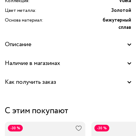
Коллекция:
Vuela
Цвет металла:
Золотой
Основа материал:
бижутерный
сплав
Описание
Наличие в магазинах
Бутик "La Nature" в ТЦ "Калужский", Москва
Как получить заказ
Забрать бесплатно в бутике
С этим покупают
Курьером за 1-2 дня
В пункт выдачи заказов Boxberry
-30 %
-30 %