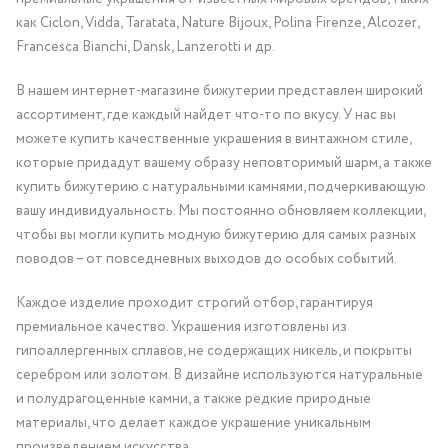
как Ciclon, Vidda, Taratata, Nature Bijoux, Polina Firenze, Alcozer,
Francesca Bianchi, Dansk, Lanzerotti и др.
В нашем интернет-магазине бижутерии представлен широкий
ассортимент, где каждый найдет что-то по вкусу. У нас вы
можете купить качественные украшения в винтажном стиле,
которые придадут вашему образу неповторимый шарм, а также
купить бижутерию с натуральными камнями, подчеркивающую
вашу индивидуальность. Мы постоянно обновляем коллекции,
чтобы вы могли купить модную бижутерию для самых разных
поводов – от повседневных выходов до особых событий.
Каждое изделие проходит строгий отбор, гарантируя
премиальное качество. Украшения изготовлены из
гипоаллергенных сплавов, не содержащих никель, и покрыты
серебром или золотом. В дизайне используются натуральные
и полудрагоценные камни, а также редкие природные
материалы, что делает каждое украшение уникальным
произведением искусства.