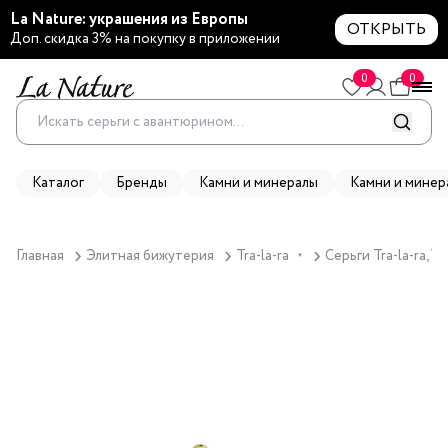
La Nature: украшения из Европы
ОТКРЫТЬ
Доп. скидка 3% на покупку в приложении
0
0
Каталог
Бренды
Камни и минералы
Камни и минер
Главная
Элитная бижутерия
Tra-la-ra
Серьги Tra-la-ra, 
▼