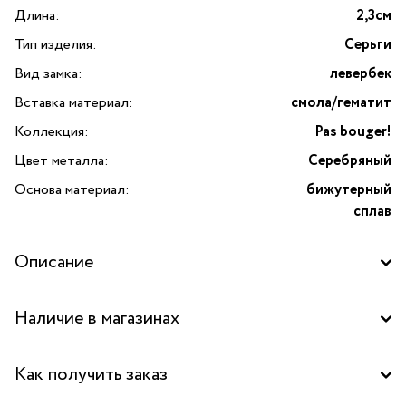
Длина:
2,3см
Тип изделия:
Серьги
Вид замка:
левербек
Вставка материал:
смола/гематит
Коллекция:
Pas bouger!
Цвет металла:
Серебряный
Основа материал:
бижутерный
сплав
Описание
Серьги Pas bouger! асимметричные, с цветной смолой,
Наличие в магазинах
узорами нарисованными вручную и тонированным
гематитом от французского бренда TARATATA. Эта
Бутик "La Nature" в ТД "Дружба", Москва
оригинальная модель выполнена на основе серебристого
Как получить заказ
бижутерного сплава, украшена вставками из цветной