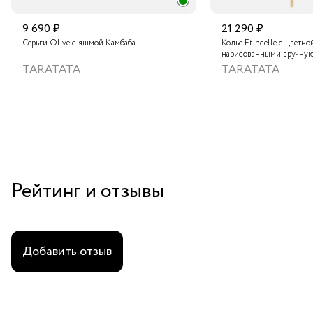
9 690 ₽
21 290 ₽
Серьги Olive с яшмой Камбаба
Колье Etincelle с цветно
нарисованными вручную
слюдяным порошком, зо
TARATATA
TARATATA
стеклянными бусинам и
гематитом
Рейтинг и отзывы
Добавить отзыв