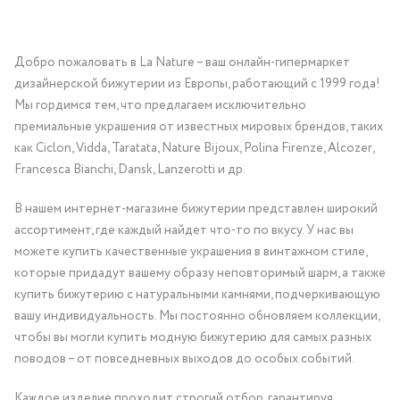
Добро пожаловать в La Nature – ваш онлайн-гипермаркет
дизайнерской бижутерии из Европы, работающий с 1999 года!
Мы гордимся тем, что предлагаем исключительно
премиальные украшения от известных мировых брендов, таких
как Ciclon, Vidda, Taratata, Nature Bijoux, Polina Firenze, Alcozer,
Francesca Bianchi, Dansk, Lanzerotti и др.
В нашем интернет-магазине бижутерии представлен широкий
ассортимент, где каждый найдет что-то по вкусу. У нас вы
можете купить качественные украшения в винтажном стиле,
которые придадут вашему образу неповторимый шарм, а также
купить бижутерию с натуральными камнями, подчеркивающую
вашу индивидуальность. Мы постоянно обновляем коллекции,
чтобы вы могли купить модную бижутерию для самых разных
поводов – от повседневных выходов до особых событий.
Каждое изделие проходит строгий отбор, гарантируя