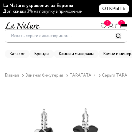
La Nature: украшения из Европы
ОТКРЫТЬ
Доп. скидка 3% на покупку в приложении
0
0
Каталог
Бренды
Камни и минералы
Камни и минер
Главная
Элитная бижутерия
TARATATA
Серьги TARATAT
▼